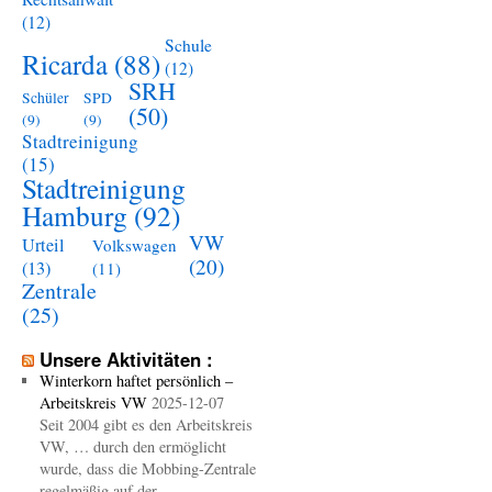
(12)
Schule
Ricarda
(88)
(12)
SRH
Schüler
SPD
(50)
(9)
(9)
Stadtreinigung
(15)
Stadtreinigung
Hamburg
(92)
VW
Urteil
Volkswagen
(20)
(13)
(11)
Zentrale
(25)
Unsere Aktivitäten :
Winterkorn haftet persönlich –
Arbeitskreis VW
2025-12-07
Seit 2004 gibt es den Arbeitskreis
VW, … durch den ermöglicht
wurde, dass die Mobbing-Zentrale
regelmäßig auf der