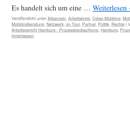
Es handelt sich um eine …
Weiterlesen
Veröffentlicht unter
Allgemein
,
Arbeitskreis
,
Cyber-Mobbing
,
Mob
Mobbingberatung
,
Netzwerk
,
on Tour
,
Partner
,
Politik
,
Rechte
|
V
Arbeitsgericht Hamburg - Prozessbeobachtung
,
Hamburg
,
Proz
hinterlassen