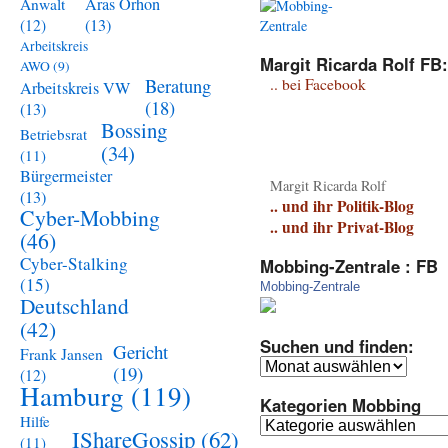
Aras Orhon
Anwalt
(13)
(12)
Arbeitskreis
Margit Ricarda Rolf FB:
AWO
(9)
Beratung
.. bei Facebook
Arbeitskreis VW
(18)
(13)
Bossing
Betriebsrat
(34)
(11)
Bürgermeister
Margit Ricarda Rolf
(13)
.. und ihr Politik-Blog
Cyber-Mobbing
.. und ihr Privat-Blog
(46)
Cyber-Stalking
Mobbing-Zentrale : FB
(15)
Mobbing-Zentrale
Deutschland
(42)
Suchen und finden:
Gericht
Frank Jansen
Suchen
(19)
(12)
und
Hamburg
(119)
Kategorien Mobbing
finden:
Hilfe
Kategorien
IShareGossip
(62)
(11)
Mobbing