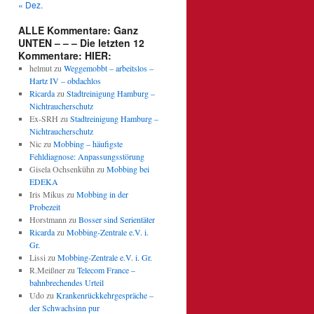
« Dez.
ALLE Kommentare: Ganz
UNTEN – – – Die letzten 12
Kommentare: HIER:
helmut
zu
Weggemobbt – arbeitslos –
Hartz IV – obdachlos
Ricarda
zu
Stadtreinigung Hamburg –
Nichtraucherschutz
Ex-SRH
zu
Stadtreinigung Hamburg –
Nichtraucherschutz
Nic
zu
Mobbing – häufigste
Fehldiagnose: Anpassungsstörung
Gisela Ochsenkühn
zu
Mobbing bei
EDEKA
Iris Mikus
zu
Mobbing in der
Probezeit
Horstmann
zu
Bosser sind Serientäter
Ricarda
zu
Mobbing-Zentrale e.V. i.
Gr.
Lissi
zu
Mobbing-Zentrale e.V. i. Gr.
R.Meißner
zu
Telecom France –
bahnbrechendes Urteil
Udo
zu
Krankenrückkehrgespräche –
der Schwachsinn pur