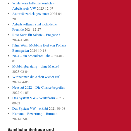
Winterkorn haftet persönlich –
Arbeitskreis VW
2025-12-07
Autorität zurück gewinnen
2025-04-
20
Arbeitskollegen sind nicht deine
Freunde
2024-12-27
Rote Karte für Scholz – Freigabe !
2024-11-08
Film: Wenn Mobbing tötet von Poliana
Baumgarten
2024-10-18
2024 – ein besonderes Jahr
2024-01-
01
Mobbingberatung – ohne Maske!
2023-02-04
Wir nehmen die Arbeit wieder auf!
2022-04-05
Neustart 2022 – Die Chance begreifen
2022-01-05
Das System VW – Winterkorn
2021-
09-21
Das System VW – erklärt
2021-09-08
Kununu – Bewertung – Burnout
2021-07-07
Sämtliche Beiträge und