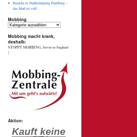
Ricarda
zu
Stadtreinigung Hamburg –
das Maß ist voll!
Mobbing
Mobbing
Mobbing macht krank,
deshalb:
STOPPT MOBBING, bevor es beginnt
!
Aktion:
Kauft keine