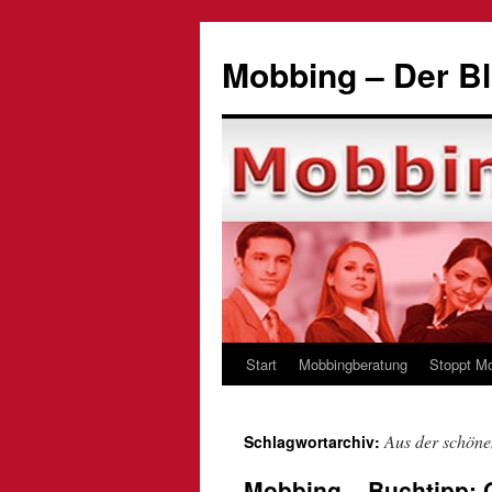
Zum
Inhalt
Mobbing – Der Bl
springen
Start
Mobbingberatung
Stoppt M
Aus der schöne
Schlagwortarchiv:
Mobbing – Buchtipp: 