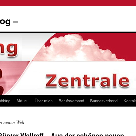
og –
obbing
Aktuell
Über mich
Berufsverband
Bundesverband
Kontak
n neuen Welt
Günter Wallraff – Aus der schönen neuen