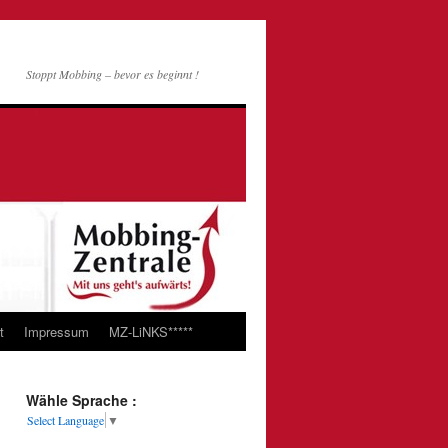
Stoppt Mobbing – bevor es beginnt !
t
Impressum
MZ-LiNKS*****
Wähle Sprache :
Select Language
▼