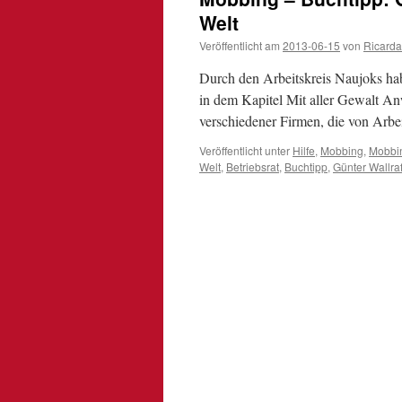
Welt
Veröffentlicht am
2013-06-15
von
Ricarda
Durch den Arbeitskreis Naujoks hab
in dem Kapitel Mit aller Gewalt An
verschiedener Firmen, die von Ar
Veröffentlicht unter
Hilfe
,
Mobbing
,
Mobbin
Welt
,
Betriebsrat
,
Buchtipp
,
Günter Wallraf