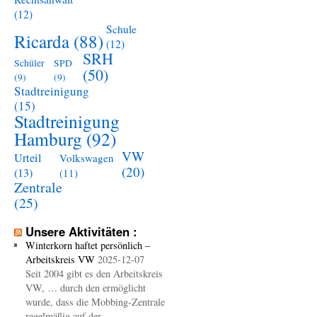
(12)
Schule
Ricarda
(88)
(12)
SRH
Schüler
SPD
(50)
(9)
(9)
Stadtreinigung
(15)
Stadtreinigung
Hamburg
(92)
VW
Urteil
Volkswagen
(20)
(13)
(11)
Zentrale
(25)
Unsere Aktivitäten :
Winterkorn haftet persönlich –
Arbeitskreis VW
2025-12-07
Seit 2004 gibt es den Arbeitskreis
VW, … durch den ermöglicht
wurde, dass die Mobbing-Zentrale
regelmäßig auf der