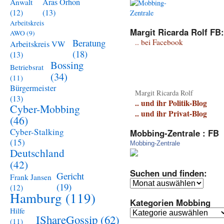
Aras Orhon
Anwalt
(13)
(12)
Arbeitskreis
Margit Ricarda Rolf FB:
AWO
(9)
Beratung
.. bei Facebook
Arbeitskreis VW
(18)
(13)
Bossing
Betriebsrat
(34)
(11)
Bürgermeister
Margit Ricarda Rolf
(13)
.. und ihr Politik-Blog
Cyber-Mobbing
.. und ihr Privat-Blog
(46)
Cyber-Stalking
Mobbing-Zentrale : FB
(15)
Mobbing-Zentrale
Deutschland
(42)
Suchen und finden:
Gericht
Frank Jansen
Suchen
(19)
(12)
und
Hamburg
(119)
Kategorien Mobbing
finden:
Hilfe
Kategorien
IShareGossip
(62)
(11)
Mobbing