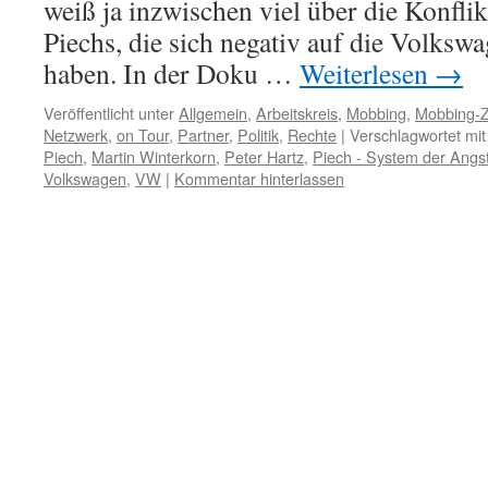
weiß ja inzwischen viel über die Konfli
Piechs, die sich negativ auf die Volks
haben. In der Doku …
Weiterlesen
→
Veröffentlicht unter
Allgemein
,
Arbeitskreis
,
Mobbing
,
Mobbing-Z
Netzwerk
,
on Tour
,
Partner
,
Politik
,
Rechte
|
Verschlagwortet mit
Piech
,
Martin Winterkorn
,
Peter Hartz
,
Piech - System der Angs
Volkswagen
,
VW
|
Kommentar hinterlassen