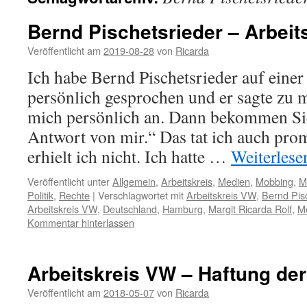
Bernd Pischetsrieder – Arbeit
Veröffentlicht am
2019-08-28
von
Ricarda
Ich habe Bernd Pischetsrieder auf ein
persönlich gesprochen und er sagte zu m
mich persönlich an. Dann bekommen Sie
Antwort von mir.“ Das tat ich auch pro
erhielt ich nicht. Ich hatte …
Weiterles
Veröffentlicht unter
Allgemein
,
Arbeitskreis
,
Medien
,
Mobbing
,
M
Politik
,
Rechte
|
Verschlagwortet mit
Arbeitskreis VW
,
Bernd Pis
Arbeitskreis VW
,
Deutschland
,
Hamburg
,
Margit Ricarda Rolf
,
M
Kommentar hinterlassen
Arbeitskreis VW – Haftung de
Veröffentlicht am
2018-05-07
von
Ricarda