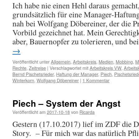
Ich habe nie einen Hehl daraus gemacht,
grundsätzlich für eine Manager-Haftung
nah bei Wolfgang Döbereiner, der die P
Vorbild gezeichnet hat. Mein Gerechtigke
aber, Bauernopfer zu tolerieren, und b
→
Veröffentlicht unter
Allgemein
,
Arbeitskreis
,
Medien
,
Mobbing
,
M
Rechte
,
Zeitreise
|
Verschlagwortet mit
Arbeitskreis VW
,
Arbeits
Bernd Pischetsrieder
,
Haftung der Manager
,
Piech
,
Pischetsried
Winterkorn
,
Wolfgang Döbereiner
|
1 Kommentar
Piech – System der Angst
Veröffentlicht am
2017-10-18
von
Ricarda
Gestern (17.10.2017) lief im ZDF die 
Story. – Für mich war das natürlich Pf