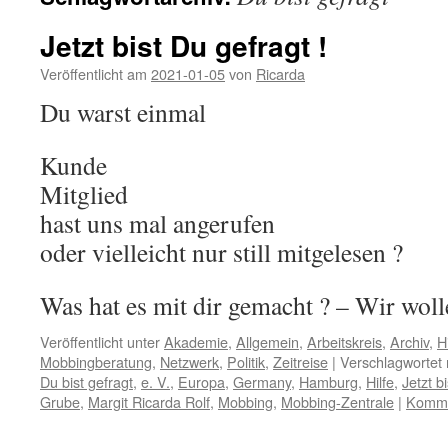
Jetzt bist Du gefragt !
Veröffentlicht am
2021-01-05
von
Ricarda
Du warst einmal
Kunde
Mitglied
hast uns mal angerufen
oder vielleicht nur still mitgelesen ?
Was hat es mit dir gemacht ? – Wir wo
Veröffentlicht unter
Akademie
,
Allgemein
,
Arbeitskreis
,
Archiv
,
H
Mobbingberatung
,
Netzwerk
,
Politik
,
Zeitreise
|
Verschlagwortet 
Du bist gefragt
,
e. V.
,
Europa
,
Germany
,
Hamburg
,
Hilfe
,
Jetzt b
Grube
,
Margit Ricarda Rolf
,
Mobbing
,
Mobbing-Zentrale
|
Komme