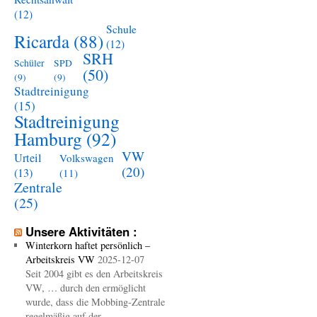
(12)
Schule
Ricarda
(88)
(12)
SRH
Schüler
SPD
(50)
(9)
(9)
Stadtreinigung
(15)
Stadtreinigung
Hamburg
(92)
VW
Urteil
Volkswagen
(20)
(13)
(11)
Zentrale
(25)
Unsere Aktivitäten :
Winterkorn haftet persönlich –
Arbeitskreis VW
2025-12-07
Seit 2004 gibt es den Arbeitskreis
VW, … durch den ermöglicht
wurde, dass die Mobbing-Zentrale
regelmäßig auf der