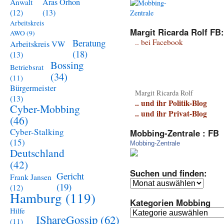
Aras Orhon
Anwalt
(13)
(12)
Arbeitskreis
Margit Ricarda Rolf FB:
AWO
(9)
Beratung
.. bei Facebook
Arbeitskreis VW
(18)
(13)
Bossing
Betriebsrat
(34)
(11)
Bürgermeister
Margit Ricarda Rolf
(13)
.. und ihr Politik-Blog
Cyber-Mobbing
.. und ihr Privat-Blog
(46)
Cyber-Stalking
Mobbing-Zentrale : FB
(15)
Mobbing-Zentrale
Deutschland
(42)
Suchen und finden:
Gericht
Frank Jansen
Suchen
(19)
(12)
und
Hamburg
(119)
Kategorien Mobbing
finden:
Hilfe
Kategorien
IShareGossip
(62)
(11)
Mobbing