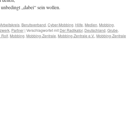
ie unbedingt „dabei“ sein wollen.
Arbeitskreis
,
Berufsverband
,
Cyber-Mobbing
,
Hilfe
,
Medien
,
Mobbing
,
zwerk
,
Partner
|
Verschlagwortet mit
Der Radikator
,
Deutschland
,
Grube
,
 Rolf
,
Mobbing
,
Mobbing-Zentrale
,
Mobbing-Zentrale e.V.
,
Mobbing-Zentrale