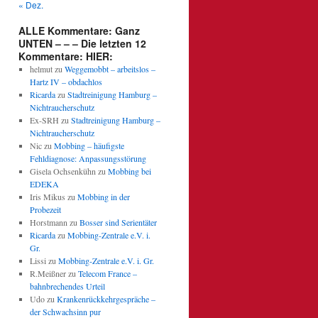
« Dez.
ALLE Kommentare: Ganz
UNTEN – – – Die letzten 12
Kommentare: HIER:
helmut
zu
Weggemobbt – arbeitslos –
Hartz IV – obdachlos
Ricarda
zu
Stadtreinigung Hamburg –
Nichtraucherschutz
Ex-SRH
zu
Stadtreinigung Hamburg –
Nichtraucherschutz
Nic
zu
Mobbing – häufigste
Fehldiagnose: Anpassungsstörung
Gisela Ochsenkühn
zu
Mobbing bei
EDEKA
Iris Mikus
zu
Mobbing in der
Probezeit
Horstmann
zu
Bosser sind Serientäter
Ricarda
zu
Mobbing-Zentrale e.V. i.
Gr.
Lissi
zu
Mobbing-Zentrale e.V. i. Gr.
R.Meißner
zu
Telecom France –
bahnbrechendes Urteil
Udo
zu
Krankenrückkehrgespräche –
der Schwachsinn pur