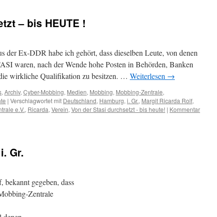
tzt – bis HEUTE !
s der Ex-DDR habe ich gehört, dass dieselben Leute, von denen
 STASI waren, nach der Wende hohe Posten in Behörden, Banken
die wirkliche Qualifikation zu besitzen. …
Weiterlesen
→
s
,
Archiv
,
Cyber-Mobbing
,
Medien
,
Mobbing
,
Mobbing-Zentrale
,
te
|
Verschlagwortet mit
Deutschland
,
Hamburg
,
i. Gr.
,
Margit Ricarda Rolf
,
rale e.V.
,
Ricarda
,
Verein
,
Von der Stasi durchsetzt - bis heute!
|
Kommentar
. Gr.
f, bekannt gegeben, dass
 Mobbing-Zentrale
ll denen,