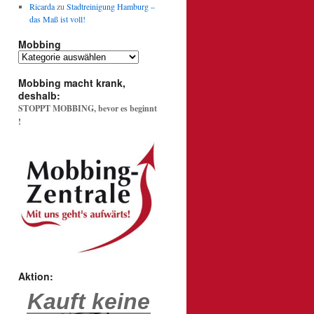
Ricarda
zu
Stadtreinigung Hamburg –
das Maß ist voll!
Mobbing
Mobbing
Mobbing macht krank,
deshalb:
STOPPT MOBBING, bevor es beginnt
!
Aktion:
Kauft keine