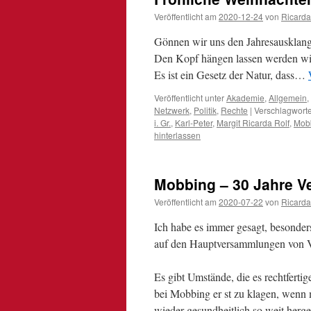
Veröffentlicht am
2020-12-24
von
Ricarda
Gönnen wir uns den Jahresausklang
Den Kopf hängen lassen werden wir
Es ist ein Gesetz der Natur, dass…
Veröffentlicht unter
Akademie
,
Allgemein
,
Netzwerk
,
Politik
,
Rechte
|
Verschlagworte
i. Gr.
,
Karl-Peter
,
Margit Ricarda Rolf
,
Mob
hinterlassen
Mobbing – 30 Jahre V
Veröffentlicht am
2020-07-22
von
Ricarda
Ich habe es immer gesagt, besonder
auf den Hauptversammlungen von
Es gibt Umstände, die es rechtfertig
bei Mobbing er st zu klagen, wenn
wieder gesundheitlich so weit hergest