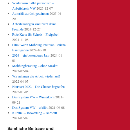
Winterkorn haftet persönlich –
Arbeitskreis VW
2025-12-07
Autorität zurück gewinnen
2025-04-
20
Arbeitskollegen sind nicht deine
Freunde
2024-12-27
Rote Karte für Scholz – Freigabe !
2024-11-08
Film: Wenn Mobbing tötet von Poliana
Baumgarten
2024-10-18
2024 – ein besonderes Jahr
2024-01-
01
Mobbingberatung – ohne Maske!
2023-02-04
Wir nehmen die Arbeit wieder auf!
2022-04-05
Neustart 2022 – Die Chance begreifen
2022-01-05
Das System VW – Winterkorn
2021-
09-21
Das System VW – erklärt
2021-09-08
Kununu – Bewertung – Burnout
2021-07-07
Sämtliche Beiträge und