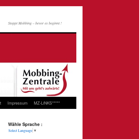
Stoppt Mobbing – bevor es beginnt !
t
Impressum
MZ-LiNKS*****
Wähle Sprache :
Select Language
▼