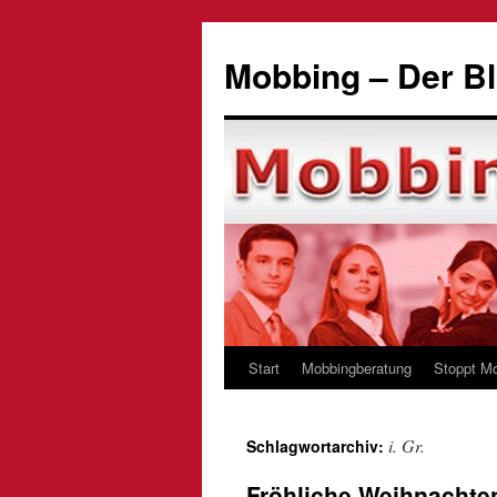
Zum
Inhalt
Mobbing – Der Bl
springen
Start
Mobbingberatung
Stoppt M
i. Gr.
Schlagwortarchiv:
Fröhliche Weihnachte