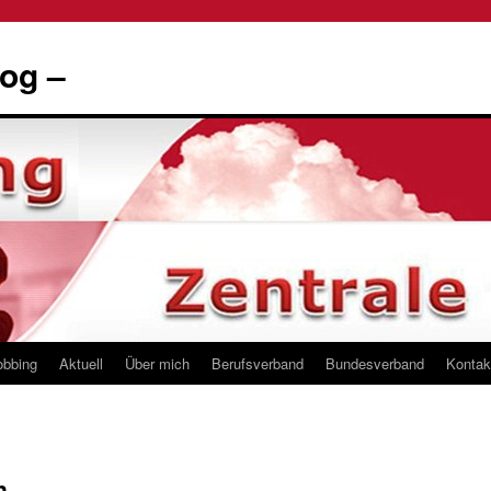
og –
obbing
Aktuell
Über mich
Berufsverband
Bundesverband
Kontak
n