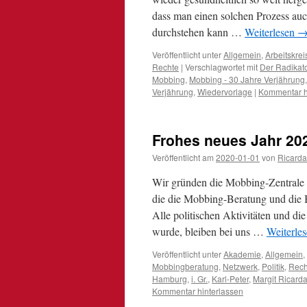
dass man einen solchen Prozess au
durchstehen kann …
Weiterlesen
Veröffentlicht unter
Allgemein
,
Arbeitskrei
Rechte
|
Verschlagwortet mit
Der Radikat
Mobbing
,
Mobbing - 30 Jahre Verjährung
Verjährung
,
Wiedervorlage
|
Kommentar h
Frohes neues Jahr 20
Veröffentlicht am
2020-01-01
von
Ricarda
Wir gründen die Mobbing-Zentrale 
die die Mobbing-Beratung und die 
Alle politischen Aktivitäten und die
wurde, bleiben bei uns …
Weiterle
Veröffentlicht unter
Akademie
,
Allgemein
,
Mobbingberatung
,
Netzwerk
,
Politik
,
Rech
Hamburg
,
i. Gr.
,
Karl-Peter
,
Margit Ricarda
Kommentar hinterlassen