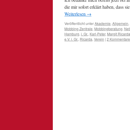
die mir sofort erklärt haben, dass s
Weiterlesen
→
Veröffentlicht unter
Akademie
,
Allgemein
,
Mobbing-Zentrale
,
Mobbingberatung
,
Net
Hamburg
,
i. Gr.
,
Karl-Peter
,
Margit Ricarda
e.V. i. Gr.
,
Ricarda
,
Verein
|
2 Kommentare