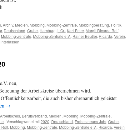
ch
→
s
,
Archiv
,
Medien
,
Mobbing
,
Mobbing-Zentrale
,
Mobbingberatung
,
Politik
,
or
,
Deutschland
,
Grube
,
Hamburg
,
i. Gr.
,
Karl-Peter
,
Margit Ricarda Rolf
,
,
Mobbing-Zentrale
,
Mobbing-Zentrale e.V.
,
Rainer Beutler
,
Ricarda
,
Verein
,
interlassen
20
e.V. neu,
Betreuung der Arbeitskreise übernehmen wird.
 Öffentlichkeitsarbeit, die auch bisher ehrenamtlich geleistet
sen
→
Arbeitskreis
,
Berufsverband
,
Medien
,
Mobbing
,
Mobbing-Zentrale
,
te
|
Verschlagwortet mit
2020
,
Deutschland
,
Frohes neues Jahr
,
Grube
,
 Rolf
,
Mobbing
,
Mobbing-Zentrale
,
Mobbing-Zentrale e.V.
,
Ricarda
,
Verein
|