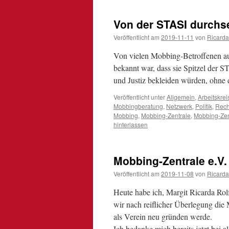
Von der STASI durchse
Veröffentlicht am
2019-11-11
von
Ricarda
Von vielen Mobbing-Betroffenen au
bekannt war, dass sie Spitzel der
und Justiz bekleiden würden, ohne 
Veröffentlicht unter
Allgemein
,
Arbeitskrei
Mobbingberatung
,
Netzwerk
,
Politik
,
Rech
Mobbing
,
Mobbing-Zentrale
,
Mobbing-Zent
hinterlassen
Mobbing-Zentrale e.V. i
Veröffentlicht am
2019-11-08
von
Ricarda
Heute habe ich, Margit Ricarda Rol
wir nach reiflicher Überlegung die
als Verein neu gründen werde.
Ich bedanke mich bereits jetzt bei a