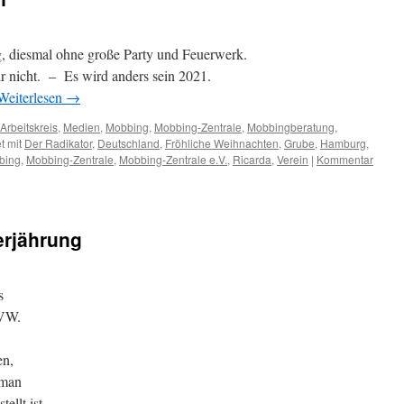
, diesmal ohne große Party und Feuerwerk.
 nicht. – Es wird anders sein 2021.
Weiterlesen
→
Arbeitskreis
,
Medien
,
Mobbing
,
Mobbing-Zentrale
,
Mobbingberatung
,
t mit
Der Radikator
,
Deutschland
,
Fröhliche Weihnachten
,
Grube
,
Hamburg
,
bing
,
Mobbing-Zentrale
,
Mobbing-Zentrale e.V.
,
Ricarda
,
Verein
|
Kommentar
erjährung
s
 VW.
en,
 man
ellt ist,