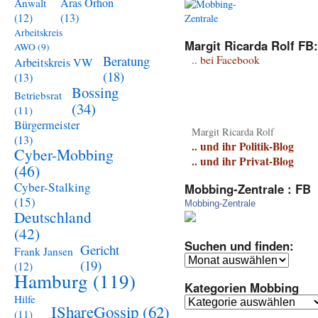
Aras Orhon
Anwalt
(13)
(12)
Arbeitskreis
Margit Ricarda Rolf FB:
AWO
(9)
Beratung
.. bei Facebook
Arbeitskreis VW
(18)
(13)
Bossing
Betriebsrat
(34)
(11)
Bürgermeister
Margit Ricarda Rolf
(13)
.. und ihr Politik-Blog
Cyber-Mobbing
.. und ihr Privat-Blog
(46)
Cyber-Stalking
Mobbing-Zentrale : FB
(15)
Mobbing-Zentrale
Deutschland
(42)
Suchen und finden:
Gericht
Frank Jansen
Suchen
(19)
(12)
und
Hamburg
(119)
Kategorien Mobbing
finden:
Hilfe
Kategorien
IShareGossip
(62)
(11)
Mobbing