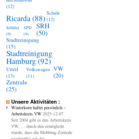
(12)
Schule
Ricarda
(88)
(12)
SRH
Schüler
SPD
(50)
(9)
(9)
Stadtreinigung
(15)
Stadtreinigung
Hamburg
(92)
VW
Urteil
Volkswagen
(20)
(13)
(11)
Zentrale
(25)
Unsere Aktivitäten :
Winterkorn haftet persönlich –
Arbeitskreis VW
2025-12-07
Seit 2004 gibt es den Arbeitskreis
VW, … durch den ermöglicht
wurde, dass die Mobbing-Zentrale
regelmäßig auf der