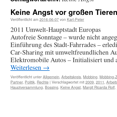
Keine Angst vor großen Tiere
Veröffentlicht am
2016-06-07
von
Karl-Peter
2011 Umwelt-Hauptstadt Europas
Autofreie Sonntage – wurde nicht ange
Einführung des Stadt-Fahrrades – erledi
Car-Sharing mit umweltfreundlichen Aut
Elektromobile Autos – Initialisiert und a
Weiterlesen
→
Veröffentlicht unter
Allgemein
,
Arbeitskreis
,
Mobbing
,
Mobbing-Z
Partner
,
Politik
,
Rechte
|
Verschlagwortet mit
2009
,
2011
,
Arbeit
Hauptversammlung
,
Bossing
,
Keine Angst
,
Margit Ricarda Rolf
,