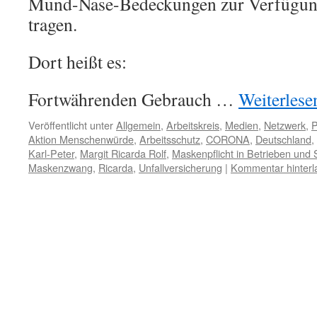
Mund-Nase-Bedeckungen zur Verfügung 
tragen.
Dort heißt es:
Fortwährenden Gebrauch …
Weiterles
Veröffentlicht unter
Allgemein
,
Arbeitskreis
,
Medien
,
Netzwerk
,
P
Aktion Menschenwürde
,
Arbeitsschutz
,
CORONA
,
Deutschland
,
Karl-Peter
,
Margit Ricarda Rolf
,
Maskenpflicht in Betrieben und
Maskenzwang
,
Ricarda
,
Unfallversicherung
|
Kommentar hinterl