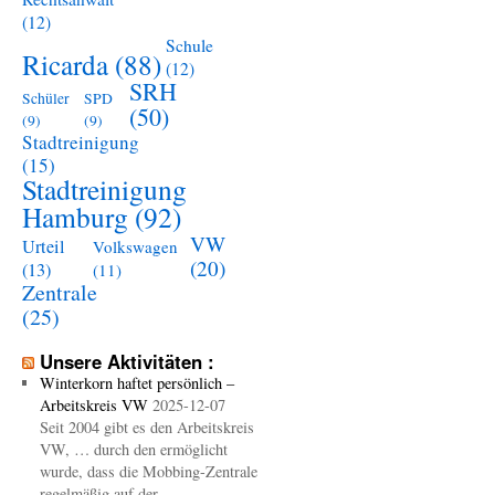
(12)
Schule
Ricarda
(88)
(12)
SRH
Schüler
SPD
(50)
(9)
(9)
Stadtreinigung
(15)
Stadtreinigung
Hamburg
(92)
VW
Urteil
Volkswagen
(20)
(13)
(11)
Zentrale
(25)
Unsere Aktivitäten :
Winterkorn haftet persönlich –
Arbeitskreis VW
2025-12-07
Seit 2004 gibt es den Arbeitskreis
VW, … durch den ermöglicht
wurde, dass die Mobbing-Zentrale
regelmäßig auf der