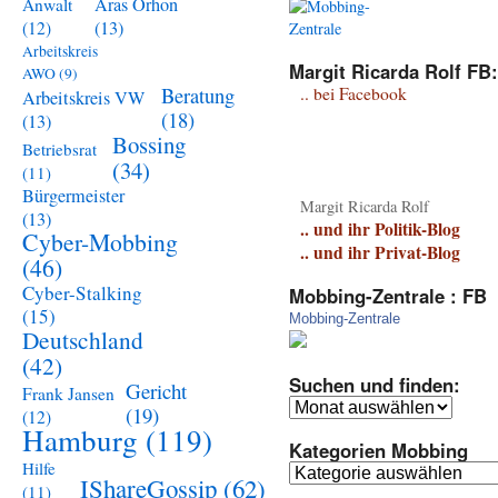
Aras Orhon
Anwalt
(13)
(12)
Arbeitskreis
Margit Ricarda Rolf FB:
AWO
(9)
Beratung
.. bei Facebook
Arbeitskreis VW
(18)
(13)
Bossing
Betriebsrat
(34)
(11)
Bürgermeister
Margit Ricarda Rolf
(13)
.. und ihr Politik-Blog
Cyber-Mobbing
.. und ihr Privat-Blog
(46)
Cyber-Stalking
Mobbing-Zentrale : FB
(15)
Mobbing-Zentrale
Deutschland
(42)
Suchen und finden:
Gericht
Frank Jansen
Suchen
(19)
(12)
und
Hamburg
(119)
Kategorien Mobbing
finden:
Hilfe
Kategorien
IShareGossip
(62)
(11)
Mobbing