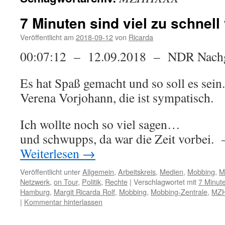
7 Minuten sind viel zu schnell
Veröffentlicht am
2018-09-12
von
Ricarda
00:07:12 – 12.09.2018 – NDR Nachg
Es hat Spaß gemacht und so soll es sein.
Verena Vorjohann, die ist sympatisch.
Ich wollte noch so viel sagen…
und schwupps, da war die Zeit vorbei. –
Weiterlesen
→
Veröffentlicht unter
Allgemein
,
Arbeitskreis
,
Medien
,
Mobbing
,
M
Netzwerk
,
on Tour
,
Politik
,
Rechte
|
Verschlagwortet mit
7 Minute
Hamburg
,
Margit Ricarda Rolf
,
Mobbing
,
Mobbing-Zentrale
,
MZ
|
Kommentar hinterlassen