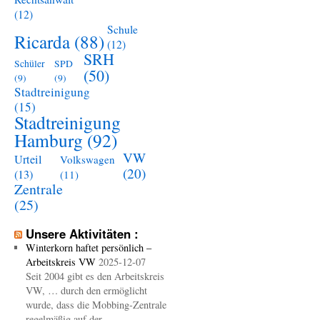
(12)
Schule
Ricarda
(88)
(12)
SRH
Schüler
SPD
(50)
(9)
(9)
Stadtreinigung
(15)
Stadtreinigung
Hamburg
(92)
VW
Urteil
Volkswagen
(20)
(13)
(11)
Zentrale
(25)
Unsere Aktivitäten :
Winterkorn haftet persönlich –
Arbeitskreis VW
2025-12-07
Seit 2004 gibt es den Arbeitskreis
VW, … durch den ermöglicht
wurde, dass die Mobbing-Zentrale
regelmäßig auf der