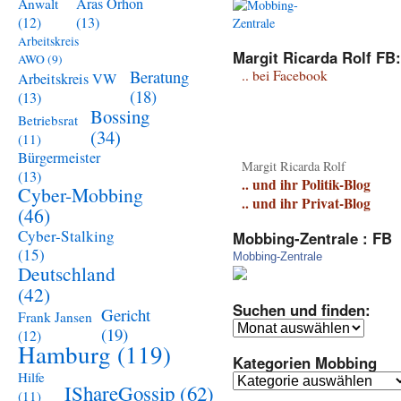
Aras Orhon
Anwalt
(13)
(12)
Arbeitskreis
Margit Ricarda Rolf FB:
AWO
(9)
Beratung
.. bei Facebook
Arbeitskreis VW
(18)
(13)
Bossing
Betriebsrat
(34)
(11)
Bürgermeister
Margit Ricarda Rolf
(13)
.. und ihr Politik-Blog
Cyber-Mobbing
.. und ihr Privat-Blog
(46)
Cyber-Stalking
Mobbing-Zentrale : FB
(15)
Mobbing-Zentrale
Deutschland
(42)
Suchen und finden:
Gericht
Frank Jansen
Suchen
(19)
(12)
und
Hamburg
(119)
Kategorien Mobbing
finden:
Hilfe
Kategorien
IShareGossip
(62)
(11)
Mobbing