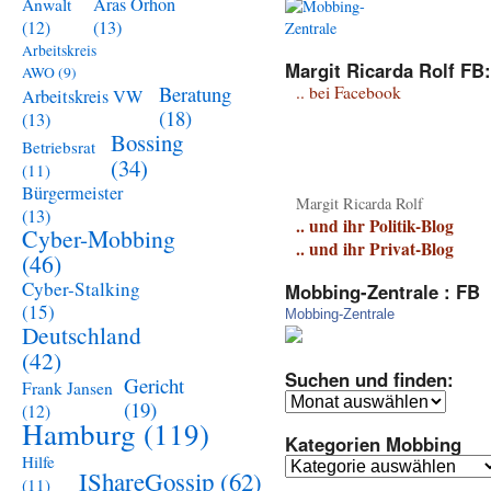
Aras Orhon
Anwalt
(13)
(12)
Arbeitskreis
Margit Ricarda Rolf FB:
AWO
(9)
Beratung
.. bei Facebook
Arbeitskreis VW
(18)
(13)
Bossing
Betriebsrat
(34)
(11)
Bürgermeister
Margit Ricarda Rolf
(13)
.. und ihr Politik-Blog
Cyber-Mobbing
.. und ihr Privat-Blog
(46)
Cyber-Stalking
Mobbing-Zentrale : FB
(15)
Mobbing-Zentrale
Deutschland
(42)
Suchen und finden:
Gericht
Frank Jansen
Suchen
(19)
(12)
und
Hamburg
(119)
Kategorien Mobbing
finden:
Hilfe
Kategorien
IShareGossip
(62)
(11)
Mobbing