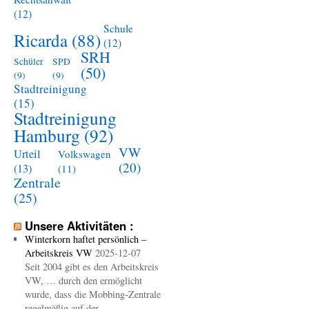
(12)
Schule
Ricarda
(88)
(12)
SRH
Schüler
SPD
(50)
(9)
(9)
Stadtreinigung
(15)
Stadtreinigung
Hamburg
(92)
VW
Urteil
Volkswagen
(20)
(13)
(11)
Zentrale
(25)
Unsere Aktivitäten :
Winterkorn haftet persönlich –
Arbeitskreis VW
2025-12-07
Seit 2004 gibt es den Arbeitskreis
VW, … durch den ermöglicht
wurde, dass die Mobbing-Zentrale
regelmäßig auf der