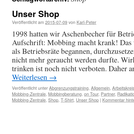
Unser Shop
Veröffentlicht am
2015-07-09
von
Karl-Peter
1998 hatten wir Aschenbecher für Betri
Aufschrift: Mobbing macht krank! Das w
als Betriebsräte begannen, durchzusetze
nicht mehr geraucht werden durfte. Wir
trinken ist noch nicht verboten. Daher 
Weiterlesen
→
Veröffentlicht unter
Abgrenzungstraining
,
Allgemein
,
Arbeitskrei
Mobbing-Zentrale
,
Mobbingberatung
,
on Tour
,
Partner
,
Radikati
Mobbing-Zentrale
,
Shop
,
T-Shirt
,
Unser Shop
|
Kommentar hint