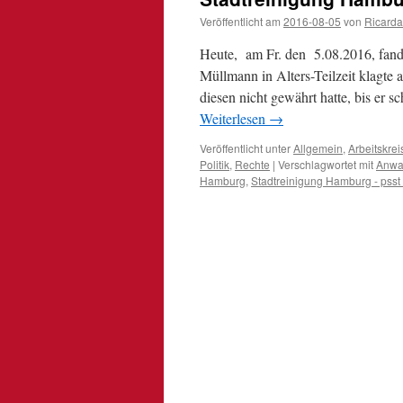
Veröffentlicht am
2016-08-05
von
Ricarda
Heute, am Fr. den 5.08.2016, fand 
Müllmann in Alters-Teilzeit klagte
diesen nicht gewährt hatte, bis er s
Weiterlesen
→
Veröffentlicht unter
Allgemein
,
Arbeitskrei
Politik
,
Rechte
|
Verschlagwortet mit
Anwa
Hamburg
,
Stadtreinigung Hamburg - psst 