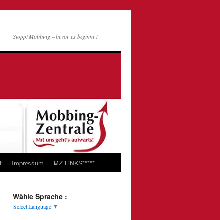
Stoppt Mobbing – bevor es beginnt !
t
Impressum
MZ-LiNKS*****
Wähle Sprache :
Select Language
▼