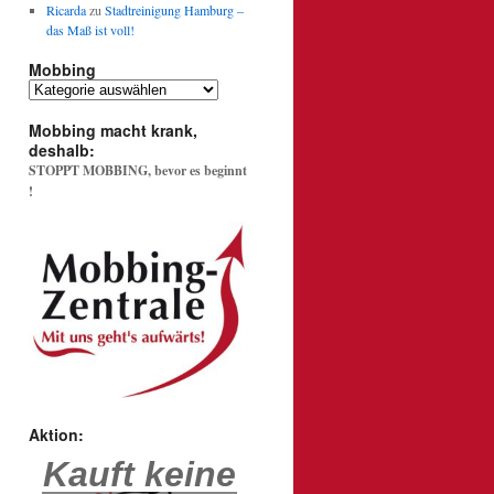
Ricarda
zu
Stadtreinigung Hamburg –
das Maß ist voll!
Mobbing
Mobbing
Mobbing macht krank,
deshalb:
STOPPT MOBBING, bevor es beginnt
!
Aktion:
Kauft keine