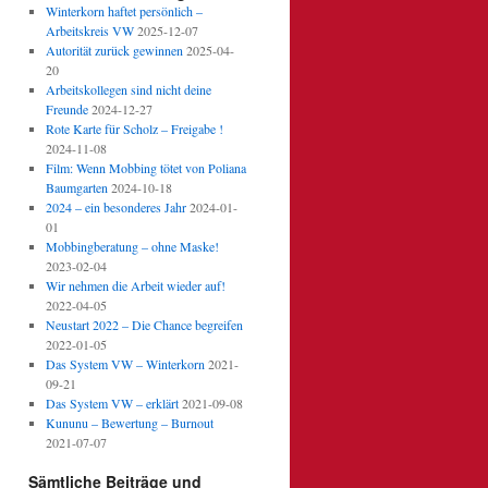
Winterkorn haftet persönlich –
Arbeitskreis VW
2025-12-07
Autorität zurück gewinnen
2025-04-
20
Arbeitskollegen sind nicht deine
Freunde
2024-12-27
Rote Karte für Scholz – Freigabe !
2024-11-08
Film: Wenn Mobbing tötet von Poliana
Baumgarten
2024-10-18
2024 – ein besonderes Jahr
2024-01-
01
Mobbingberatung – ohne Maske!
2023-02-04
Wir nehmen die Arbeit wieder auf!
2022-04-05
Neustart 2022 – Die Chance begreifen
2022-01-05
Das System VW – Winterkorn
2021-
09-21
Das System VW – erklärt
2021-09-08
Kununu – Bewertung – Burnout
2021-07-07
Sämtliche Beiträge und