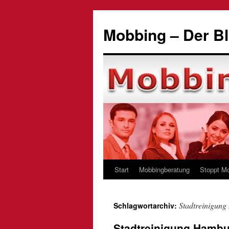
Zum
Inhalt
Mobbing – Der Bl
springen
Start
Mobbingberatung
Stoppt M
Stadtreinigung
Schlagwortarchiv:
Stadtreinigung Hambur