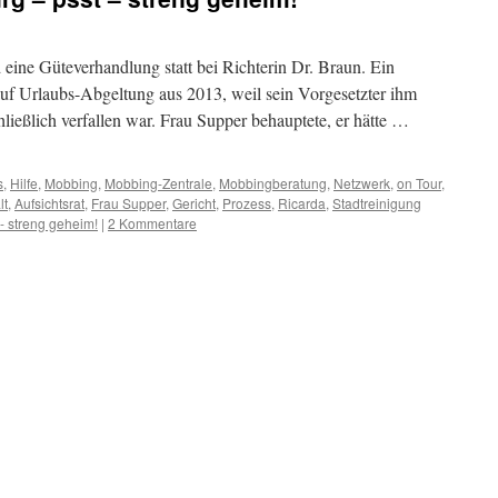
eine Güteverhandlung statt bei Richterin Dr. Braun. Ein
 auf Urlaubs-Abgeltung aus 2013, weil sein Vorgesetzter ihm
chließlich verfallen war. Frau Supper behauptete, er hätte …
s
,
Hilfe
,
Mobbing
,
Mobbing-Zentrale
,
Mobbingberatung
,
Netzwerk
,
on Tour
,
lt
,
Aufsichtsrat
,
Frau Supper
,
Gericht
,
Prozess
,
Ricarda
,
Stadtreinigung
- streng geheim!
|
2 Kommentare