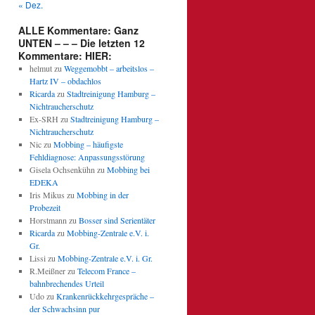
« Dez.
ALLE Kommentare: Ganz
UNTEN – – – Die letzten 12
Kommentare: HIER:
helmut
zu
Weggemobbt – arbeitslos –
Hartz IV – obdachlos
Ricarda
zu
Stadtreinigung Hamburg –
Nichtraucherschutz
Ex-SRH
zu
Stadtreinigung Hamburg –
Nichtraucherschutz
Nic
zu
Mobbing – häufigste
Fehldiagnose: Anpassungsstörung
Gisela Ochsenkühn
zu
Mobbing bei
EDEKA
Iris Mikus
zu
Mobbing in der
Probezeit
Horstmann
zu
Bosser sind Serientäter
Ricarda
zu
Mobbing-Zentrale e.V. i.
Gr.
Lissi
zu
Mobbing-Zentrale e.V. i. Gr.
R.Meißner
zu
Telecom France –
bahnbrechendes Urteil
Udo
zu
Krankenrückkehrgespräche –
der Schwachsinn pur