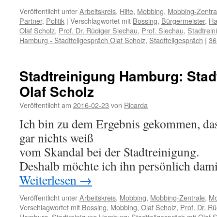
Veröffentlicht unter
Arbeitskreis
,
Hilfe
,
Mobbing
,
Mobbing-Zentra
Partner
,
Politik
|
Verschlagwortet mit
Bossing
,
Bürgermeister
,
Ha
Olaf Scholz
,
Prof. Dr. Rüdiger Siechau
,
Prof. Siechau
,
Stadtrei
Hamburg - Stadtteilgespräch Olaf Scholz
,
Stadtteilgespräch
|
36
Stadtreinigung Hamburg: Stadt
Olaf Scholz
Veröffentlicht am
2016-02-23
von
Ricarda
Ich bin zu dem Ergebnis gekommen, das
gar nichts weiß
vom Skandal bei der Stadtreinigung.
Deshalb möchte ich ihn persönlich dami
Weiterlesen
→
Veröffentlicht unter
Arbeitskreis
,
Mobbing
,
Mobbing-Zentrale
,
Mo
Verschlagwortet mit
Bossing
,
Mobbing
,
Olaf Scholz
,
Prof. Dr. R
Hamburg
,
Stadtreinigung Hamburg: Stadtteilgespräch mit Olaf 