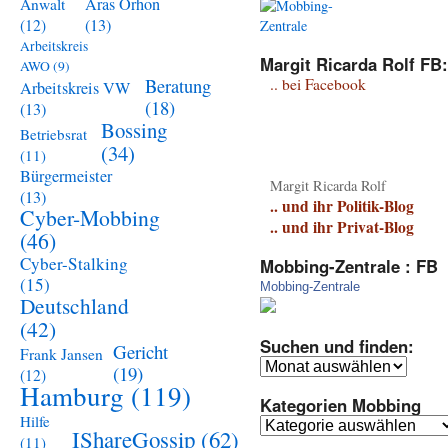
Aras Orhon
Anwalt
(13)
(12)
Arbeitskreis
Margit Ricarda Rolf FB:
AWO
(9)
Beratung
.. bei Facebook
Arbeitskreis VW
(18)
(13)
Bossing
Betriebsrat
(34)
(11)
Bürgermeister
Margit Ricarda Rolf
(13)
.. und ihr Politik-Blog
Cyber-Mobbing
.. und ihr Privat-Blog
(46)
Cyber-Stalking
Mobbing-Zentrale : FB
(15)
Mobbing-Zentrale
Deutschland
(42)
Suchen und finden:
Gericht
Frank Jansen
Suchen
(19)
(12)
und
Hamburg
(119)
Kategorien Mobbing
finden:
Hilfe
Kategorien
IShareGossip
(62)
(11)
Mobbing