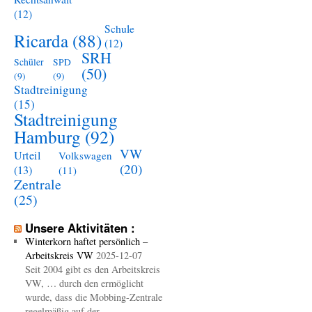
(12)
Schule
Ricarda
(88)
(12)
SRH
Schüler
SPD
(50)
(9)
(9)
Stadtreinigung
(15)
Stadtreinigung
Hamburg
(92)
VW
Urteil
Volkswagen
(20)
(13)
(11)
Zentrale
(25)
Unsere Aktivitäten :
Winterkorn haftet persönlich –
Arbeitskreis VW
2025-12-07
Seit 2004 gibt es den Arbeitskreis
VW, … durch den ermöglicht
wurde, dass die Mobbing-Zentrale
regelmäßig auf der