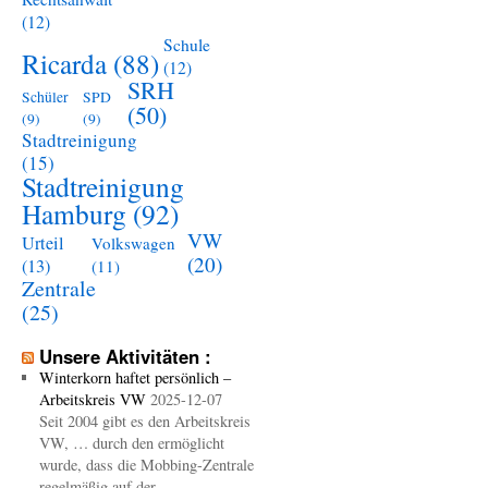
(12)
Schule
Ricarda
(88)
(12)
SRH
Schüler
SPD
(50)
(9)
(9)
Stadtreinigung
(15)
Stadtreinigung
Hamburg
(92)
VW
Urteil
Volkswagen
(20)
(13)
(11)
Zentrale
(25)
Unsere Aktivitäten :
Winterkorn haftet persönlich –
Arbeitskreis VW
2025-12-07
Seit 2004 gibt es den Arbeitskreis
VW, … durch den ermöglicht
wurde, dass die Mobbing-Zentrale
regelmäßig auf der