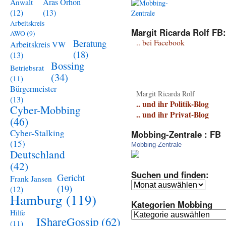
Aras Orhon
Anwalt
(13)
(12)
Arbeitskreis
Margit Ricarda Rolf FB:
AWO
(9)
Beratung
.. bei Facebook
Arbeitskreis VW
(18)
(13)
Bossing
Betriebsrat
(34)
(11)
Bürgermeister
Margit Ricarda Rolf
(13)
.. und ihr Politik-Blog
Cyber-Mobbing
.. und ihr Privat-Blog
(46)
Cyber-Stalking
Mobbing-Zentrale : FB
(15)
Mobbing-Zentrale
Deutschland
(42)
Suchen und finden:
Gericht
Frank Jansen
Suchen
(19)
(12)
und
Hamburg
(119)
Kategorien Mobbing
finden:
Hilfe
Kategorien
IShareGossip
(62)
(11)
Mobbing