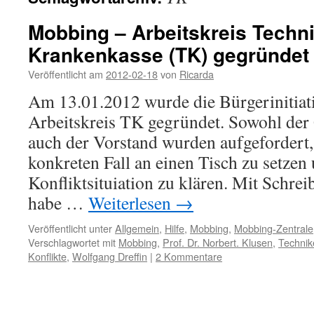
Mobbing – Arbeitskreis Techn
Krankenkasse (TK) gegründet
Veröffentlicht am
2012-02-18
von
Ricarda
Am 13.01.2012 wurde die Bürgerinitia
Arbeitskreis TK gegründet. Sowohl der 
auch der Vorstand wurden aufgefordert,
konkreten Fall an einen Tisch zu setzen
Konfliktsituiation zu klären. Mit Schr
habe …
Weiterlesen
→
Veröffentlicht unter
Allgemein
,
Hilfe
,
Mobbing
,
Mobbing-Zentrale
Verschlagwortet mit
Mobbing
,
Prof. Dr. Norbert. Klusen
,
Technik
Konflikte
,
Wolfgang Dreffin
|
2 Kommentare