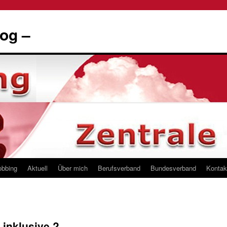
og –
obbing
Aktuell
Über mich
Berufsverband
Bundesverband
Kontak
inklusive ?