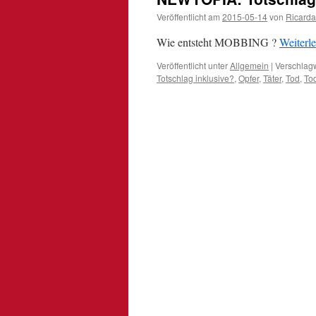
Veröffentlicht am
2015-05-14
von
Ricarda
Wie entsteht MOBBING ?
Weiterl
Veröffentlicht unter
Allgemein
|
Verschlagw
Totschlag inklusive?
,
Opfer
,
Täter
,
Tod
,
To