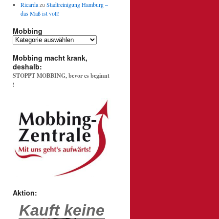
Ricarda
zu
Stadtreinigung Hamburg –
das Maß ist voll!
Mobbing
Mobbing
Mobbing macht krank,
deshalb:
STOPPT MOBBING, bevor es beginnt
!
Aktion:
Kauft keine