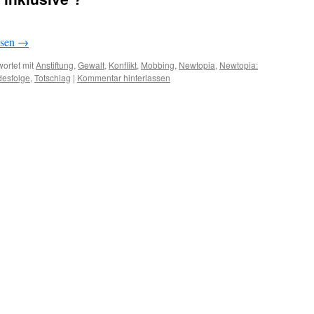
esen
→
ortet mit
Anstiftung
,
Gewalt
,
Konflikt
,
Mobbing
,
Newtopia
,
Newtopia:
desfolge
,
Totschlag
|
Kommentar hinterlassen