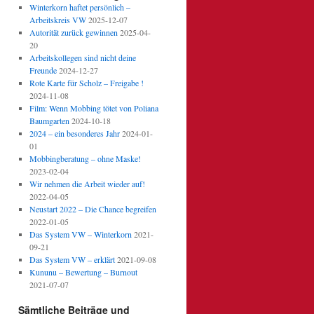
Winterkorn haftet persönlich –
Arbeitskreis VW
2025-12-07
Autorität zurück gewinnen
2025-04-
20
Arbeitskollegen sind nicht deine
Freunde
2024-12-27
Rote Karte für Scholz – Freigabe !
2024-11-08
Film: Wenn Mobbing tötet von Poliana
Baumgarten
2024-10-18
2024 – ein besonderes Jahr
2024-01-
01
Mobbingberatung – ohne Maske!
2023-02-04
Wir nehmen die Arbeit wieder auf!
2022-04-05
Neustart 2022 – Die Chance begreifen
2022-01-05
Das System VW – Winterkorn
2021-
09-21
Das System VW – erklärt
2021-09-08
Kununu – Bewertung – Burnout
2021-07-07
Sämtliche Beiträge und