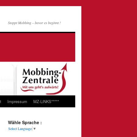
Stoppt Mobbing – bevor es beginnt !
t
Impressum
MZ-LiNKS*****
Wähle Sprache :
Select Language
▼