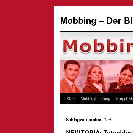
Zum
Inhalt
Mobbing – Der Bl
springen
Start
Mobbingberatung
Stoppt M
Tod
Schlagwortarchiv:
NEWTOPIA: Totschlag 