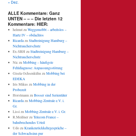
« Dez.
ALLE Kommentare: Ganz
UNTEN – – – Die letzten 12
Kommentare: HIER:
helmut
zu
Weggemobbt – arbeitslos –
Hartz IV – obdachlos
Ricarda
zu
Stadtreinigung Hamburg –
Nichtraucherschutz
Ex-SRH
zu
Stadtreinigung Hamburg –
Nichtraucherschutz
Nic
zu
Mobbing – häufigste
Fehldiagnose: Anpassungsstörung
Gisela Ochsenkühn
zu
Mobbing bei
EDEKA
Iris Mikus
zu
Mobbing in der
Probezeit
Horstmann
zu
Bosser sind Serientäter
Ricarda
zu
Mobbing-Zentrale e.V. i.
Gr.
Lissi
zu
Mobbing-Zentrale e.V. i. Gr.
R.Meißner
zu
Telecom France –
bahnbrechendes Urteil
Udo
zu
Krankenrückkehrgespräche –
der Schwachsinn pur