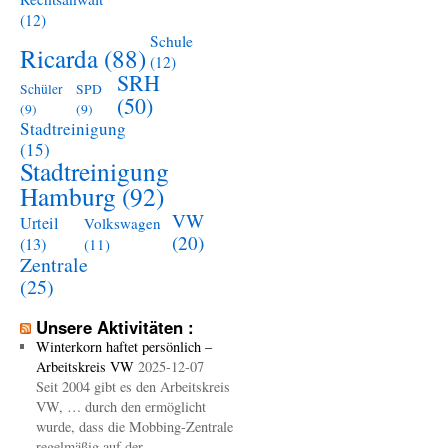
(12)
Schule
Ricarda
(88)
(12)
SRH
Schüler
SPD
(50)
(9)
(9)
Stadtreinigung
(15)
Stadtreinigung
Hamburg
(92)
VW
Urteil
Volkswagen
(20)
(13)
(11)
Zentrale
(25)
Unsere Aktivitäten :
Winterkorn haftet persönlich –
Arbeitskreis VW
2025-12-07
Seit 2004 gibt es den Arbeitskreis
VW, … durch den ermöglicht
wurde, dass die Mobbing-Zentrale
regelmäßig auf der