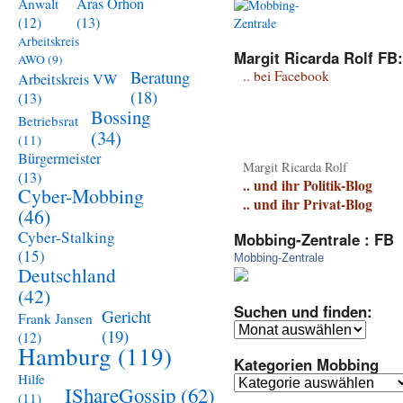
Aras Orhon
Anwalt
(13)
(12)
Arbeitskreis
Margit Ricarda Rolf FB:
AWO
(9)
Beratung
.. bei Facebook
Arbeitskreis VW
(18)
(13)
Bossing
Betriebsrat
(34)
(11)
Bürgermeister
Margit Ricarda Rolf
(13)
.. und ihr Politik-Blog
Cyber-Mobbing
.. und ihr Privat-Blog
(46)
Cyber-Stalking
Mobbing-Zentrale : FB
(15)
Mobbing-Zentrale
Deutschland
(42)
Suchen und finden:
Gericht
Frank Jansen
Suchen
(19)
(12)
und
Hamburg
(119)
Kategorien Mobbing
finden:
Hilfe
Kategorien
IShareGossip
(62)
(11)
Mobbing