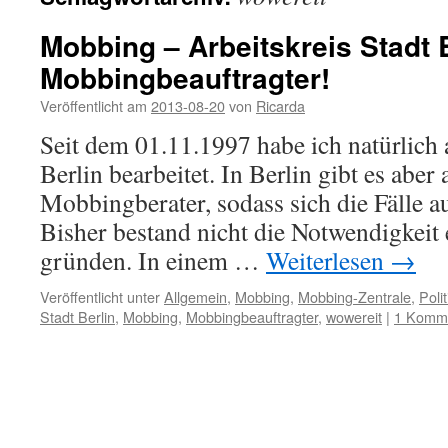
Mobbing – Arbeitskreis Stadt B
Mobbingbeauftragter!
Veröffentlicht am
2013-08-20
von
Ricarda
Seit dem 01.11.1997 habe ich natürlich a
Berlin bearbeitet. In Berlin gibt es abe
Mobbingberater, sodass sich die Fälle au
Bisher bestand nicht die Notwendigkeit 
gründen. In einem …
Weiterlesen
→
Veröffentlicht unter
Allgemein
,
Mobbing
,
Mobbing-Zentrale
,
Polit
Stadt Berlin
,
Mobbing
,
Mobbingbeauftragter
,
wowereit
|
1 Komm