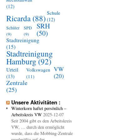
(12)
Schule
Ricarda
(88)
(12)
SRH
Schüler
SPD
(50)
(9)
(9)
Stadtreinigung
(15)
Stadtreinigung
Hamburg
(92)
VW
Urteil
Volkswagen
(20)
(13)
(11)
Zentrale
(25)
Unsere Aktivitäten :
Winterkorn haftet persönlich –
Arbeitskreis VW
2025-12-07
Seit 2004 gibt es den Arbeitskreis
VW, … durch den ermöglicht
wurde, dass die Mobbing-Zentrale
regelmäßig auf der