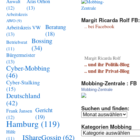
Aras Orhon
Anwalt
(13)
(12)
Arbeitskreis
Margit Ricarda Rolf FB:
AWO
(9)
Beratung
.. bei Facebook
Arbeitskreis VW
(18)
(13)
Bossing
Betriebsrat
(34)
(11)
Bürgermeister
Margit Ricarda Rolf
(13)
.. und ihr Politik-Blog
Cyber-Mobbing
.. und ihr Privat-Blog
(46)
Cyber-Stalking
Mobbing-Zentrale : FB
(15)
Mobbing-Zentrale
Deutschland
(42)
Suchen und finden:
Gericht
Frank Jansen
Suchen
(19)
(12)
und
Hamburg
(119)
Kategorien Mobbing
finden:
Hilfe
Kategorien
IShareGossip
(62)
(11)
Mobbing