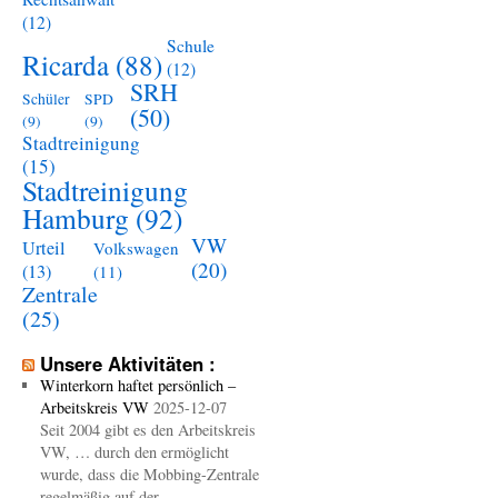
(12)
Schule
Ricarda
(88)
(12)
SRH
Schüler
SPD
(50)
(9)
(9)
Stadtreinigung
(15)
Stadtreinigung
Hamburg
(92)
VW
Urteil
Volkswagen
(20)
(13)
(11)
Zentrale
(25)
Unsere Aktivitäten :
Winterkorn haftet persönlich –
Arbeitskreis VW
2025-12-07
Seit 2004 gibt es den Arbeitskreis
VW, … durch den ermöglicht
wurde, dass die Mobbing-Zentrale
regelmäßig auf der