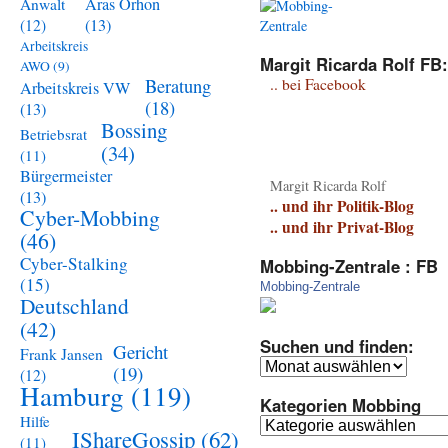
Aras Orhon
Anwalt
(13)
(12)
Arbeitskreis
Margit Ricarda Rolf FB:
AWO
(9)
Beratung
.. bei Facebook
Arbeitskreis VW
(18)
(13)
Bossing
Betriebsrat
(34)
(11)
Bürgermeister
Margit Ricarda Rolf
(13)
.. und ihr Politik-Blog
Cyber-Mobbing
.. und ihr Privat-Blog
(46)
Cyber-Stalking
Mobbing-Zentrale : FB
(15)
Mobbing-Zentrale
Deutschland
(42)
Suchen und finden:
Gericht
Frank Jansen
Suchen
(19)
(12)
und
Hamburg
(119)
Kategorien Mobbing
finden:
Hilfe
Kategorien
IShareGossip
(62)
(11)
Mobbing