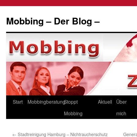
Zum
Inhalt
Mobbing – Der Blog –
springen
Start
Mobbingberatung
Stoppt
Aktuell
Über
Mobbing
mich
←
Stadtreinigung Hamburg – Nichtraucherschutz
Genera