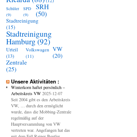
(12)
SRH
Schüler
SPD
(50)
(9)
(9)
Stadtreinigung
(15)
Stadtreinigung
Hamburg
(92)
VW
Urteil
Volkswagen
(20)
(13)
(11)
Zentrale
(25)
Unsere Aktivitäten :
Winterkorn haftet persönlich –
Arbeitskreis VW
2025-12-07
Seit 2004 gibt es den Arbeitskreis
VW, … durch den ermöglicht
wurde, dass die Mobbing-Zentrale
regelmäßig auf der
Hauptversammlung von VW
vertreten war. Angefangen hat das
mit dem Fall Rainer Beutler.