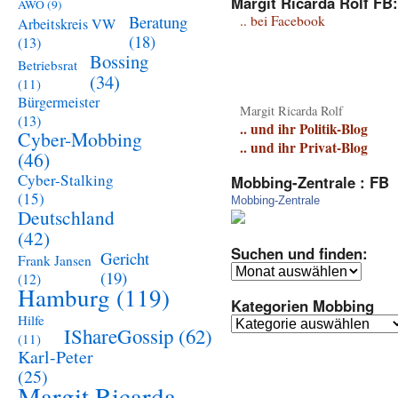
Margit Ricarda Rolf FB:
AWO
(9)
Beratung
.. bei Facebook
Arbeitskreis VW
(18)
(13)
Bossing
Betriebsrat
(34)
(11)
Bürgermeister
Margit Ricarda Rolf
(13)
.. und ihr Politik-Blog
Cyber-Mobbing
.. und ihr Privat-Blog
(46)
Cyber-Stalking
Mobbing-Zentrale : FB
(15)
Mobbing-Zentrale
Deutschland
(42)
Suchen und finden:
Gericht
Frank Jansen
Suchen
(19)
(12)
und
Hamburg
(119)
Kategorien Mobbing
finden:
Hilfe
Kategorien
IShareGossip
(62)
(11)
Mobbing
Karl-Peter
(25)
Margit Ricarda