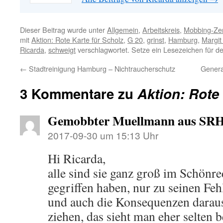
Dieser Beitrag wurde unter
Allgemein
,
Arbeitskreis
,
Mobbing-Zen
mit
Aktion: Rote Karte für Scholz
,
G 20
,
grinst
,
Hamburg
,
Margit
Ricarda
,
schweigt
verschlagwortet. Setze ein Lesezeichen für d
←
Stadtreinigung Hamburg – Nichtraucherschutz
Genera
3 Kommentare zu
Aktion: Rote
Gemobbter Muellmann aus SR
2017-09-30 um 15:13 Uhr
Hi Ricarda,
alle sind sie ganz groß im Schönr
gegriffen haben, nur zu seinen Feh
und auch die Konsequenzen daraus
ziehen, das sieht man eher selten b