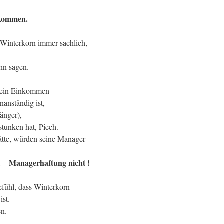
ekommen.
interkorn immer sachlich,
hn sagen.
 sein Einkommen
anständig ist,
änger),
tunken hat, Piech.
hätte, würden seine Manager
Managerhaftung nicht !
t –
fühl, dass Winterkorn
ist.
en.