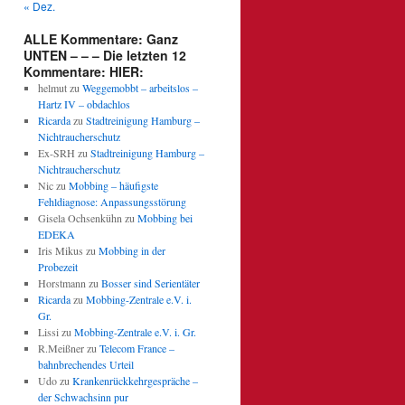
« Dez.
ALLE Kommentare: Ganz
UNTEN – – – Die letzten 12
Kommentare: HIER:
helmut
zu
Weggemobbt – arbeitslos –
Hartz IV – obdachlos
Ricarda
zu
Stadtreinigung Hamburg –
Nichtraucherschutz
Ex-SRH
zu
Stadtreinigung Hamburg –
Nichtraucherschutz
Nic
zu
Mobbing – häufigste
Fehldiagnose: Anpassungsstörung
Gisela Ochsenkühn
zu
Mobbing bei
EDEKA
Iris Mikus
zu
Mobbing in der
Probezeit
Horstmann
zu
Bosser sind Serientäter
Ricarda
zu
Mobbing-Zentrale e.V. i.
Gr.
Lissi
zu
Mobbing-Zentrale e.V. i. Gr.
R.Meißner
zu
Telecom France –
bahnbrechendes Urteil
Udo
zu
Krankenrückkehrgespräche –
der Schwachsinn pur