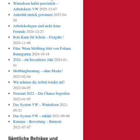
Winterkorn haftet persönlich –
Arbeitskreis VW
2025-12-07
Autorität zurück gewinnen
2025-04-
20
Arbeitskollegen sind nicht deine
Freunde
2024-12-27
Rote Karte für Scholz – Freigabe !
2024-11-08
Film: Wenn Mobbing tötet von Poliana
Baumgarten
2024-10-18
2024 – ein besonderes Jahr
2024-01-
01
Mobbingberatung – ohne Maske!
2023-02-04
Wir nehmen die Arbeit wieder auf!
2022-04-05
Neustart 2022 – Die Chance begreifen
2022-01-05
Das System VW – Winterkorn
2021-
09-21
Das System VW – erklärt
2021-09-08
Kununu – Bewertung – Burnout
2021-07-07
Sämtliche Beiträge und