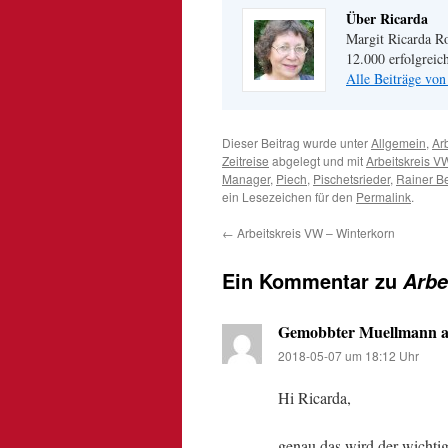
Über Ricarda
Margit Ricarda Ro
12.000 erfolgreic
Alle Beiträge von
Dieser Beitrag wurde unter
Allgemein
,
Arb
Zeitreise
abgelegt und mit
Arbeitskreis V
Manager
,
Piech
,
Pischetsrieder
,
Rainer Be
ein Lesezeichen für den
Permalink
.
←
Arbeitskreis VW – Winterkorn
Ein Kommentar zu
Arbe
Gemobbter Muellmann 
2018-05-07 um 18:12 Uhr
Hi Ricarda,
genau das wird der wichti