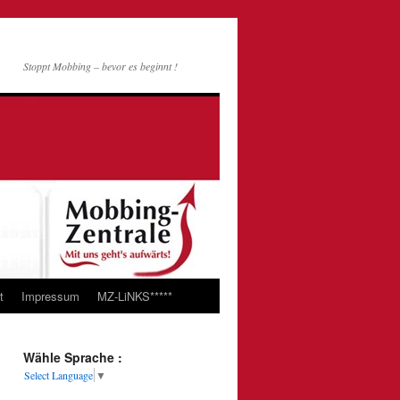
Stoppt Mobbing – bevor es beginnt !
t
Impressum
MZ-LiNKS*****
Wähle Sprache :
Select Language
▼