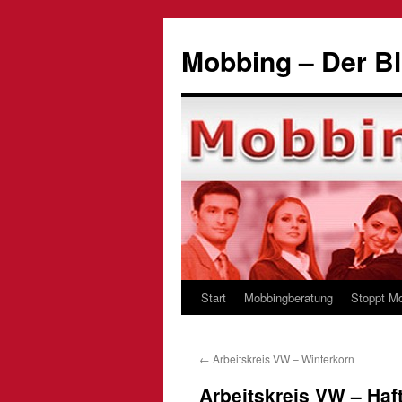
Zum
Inhalt
Mobbing – Der Bl
springen
Start
Mobbingberatung
Stoppt M
←
Arbeitskreis VW – Winterkorn
Arbeitskreis VW – Ha