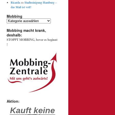
Ricarda
zu
Stadtreinigung Hamburg –
das Maß ist voll!
Mobbing
Mobbing
Mobbing macht krank,
deshalb:
STOPPT MOBBING, bevor es beginnt
!
Aktion:
Kauft keine