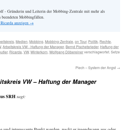
lf - Gründerin und Leiterin der Mobbing-Zentrale mit mehr als
h beendeten Mobbingfällen.
 Ricarda anzeigen
→
eitskreis
,
Medien
,
Mobbing
,
Mobbing-Zentrale
,
on Tour
,
Politik
,
Rechte
,
W
,
Arbeitskreis VW - Haftung der Manager
,
Bernd Pischetsrieder
,
Haftung der
utler
,
Ricarda
,
VW
,
Winterkorn
,
Wolfgang Döbereiner
verschlagwortet. Setze
Piech – System der Angst
→
itskreis VW – Haftung der Manager
aus SRH
sagt:
ge und interessante Punkt werden, packt er irgendwann aus oder