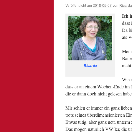
Veröffentlicht am
2018-05-07
von
Ricarda
Ich 
dass 
Da bi
als V
Mein 
Bauer
nicht
Ricarda
Wie e
dass er an einem Wochen-Ende im 
die er dann doch nicht gelesen habe
Mir schien er immer ein ganz lieben
trotz seines überdimensionierten 
Etwas tutig, aber ganz nett, unterm 
Das mögen natürlich VW´ler, die un