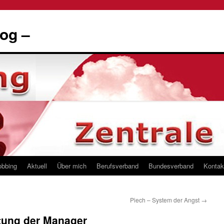
og –
obbing
Aktuell
Über mich
Berufsverband
Bundesverband
Kontak
Piech – System der Angst
→
ftung der Manager