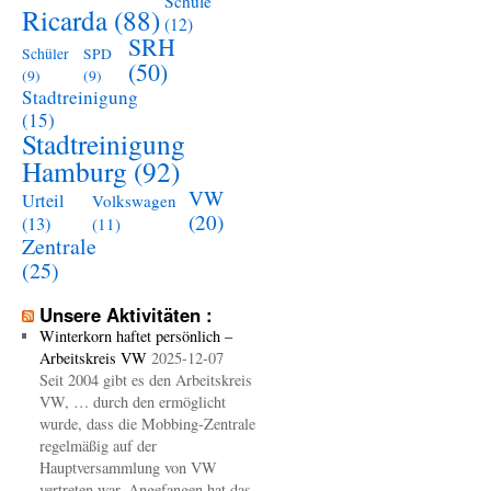
Schule
Ricarda
(88)
(12)
SRH
Schüler
SPD
(50)
(9)
(9)
Stadtreinigung
(15)
Stadtreinigung
Hamburg
(92)
VW
Urteil
Volkswagen
(20)
(13)
(11)
Zentrale
(25)
Unsere Aktivitäten :
Winterkorn haftet persönlich –
Arbeitskreis VW
2025-12-07
Seit 2004 gibt es den Arbeitskreis
VW, … durch den ermöglicht
wurde, dass die Mobbing-Zentrale
regelmäßig auf der
Hauptversammlung von VW
vertreten war. Angefangen hat das