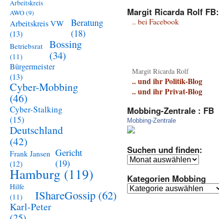
Arbeitskreis
Margit Ricarda Rolf FB:
AWO
(9)
Beratung
.. bei Facebook
Arbeitskreis VW
(18)
(13)
Bossing
Betriebsrat
(34)
(11)
Bürgermeister
Margit Ricarda Rolf
(13)
.. und ihr Politik-Blog
Cyber-Mobbing
.. und ihr Privat-Blog
(46)
Cyber-Stalking
Mobbing-Zentrale : FB
(15)
Mobbing-Zentrale
Deutschland
(42)
Suchen und finden:
Gericht
Frank Jansen
Suchen
(19)
(12)
und
Hamburg
(119)
Kategorien Mobbing
finden:
Hilfe
Kategorien
IShareGossip
(62)
(11)
Mobbing
Karl-Peter
(25)