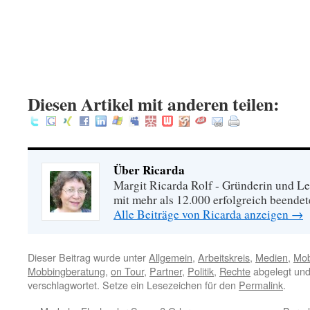
.
:
Diesen Artikel mit anderen teilen:
Über Ricarda
Margit Ricarda Rolf - Gründerin und Le
mit mehr als 12.000 erfolgreich beende
Alle Beiträge von Ricarda anzeigen
→
Dieser Beitrag wurde unter
Allgemein
,
Arbeitskreis
,
Medien
,
Mob
Mobbingberatung
,
on Tour
,
Partner
,
Politik
,
Rechte
abgelegt und
verschlagwortet. Setze ein Lesezeichen für den
Permalink
.