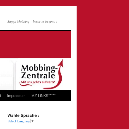
Stoppt Mobbing – bevor es beginnt !
t
Impressum
MZ-LiNKS*****
Wähle Sprache :
Select Language
▼