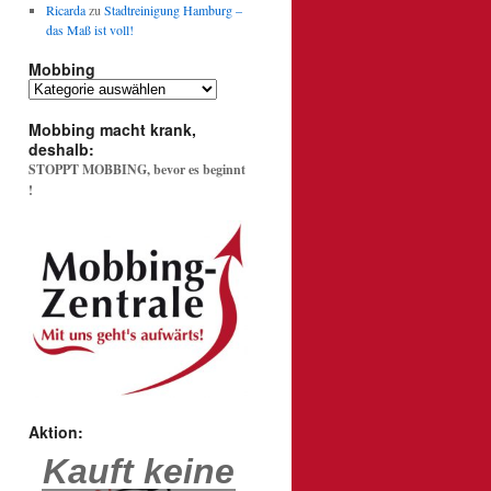
Ricarda
zu
Stadtreinigung Hamburg –
das Maß ist voll!
Mobbing
Mobbing
Mobbing macht krank,
deshalb:
STOPPT MOBBING, bevor es beginnt
!
Aktion:
Kauft keine