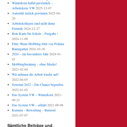
Winterkorn haftet persönlich –
Arbeitskreis VW
2025-12-07
Autorität zurück gewinnen
2025-04-
20
Arbeitskollegen sind nicht deine
Freunde
2024-12-27
Rote Karte für Scholz – Freigabe !
2024-11-08
Film: Wenn Mobbing tötet von Poliana
Baumgarten
2024-10-18
2024 – ein besonderes Jahr
2024-01-
01
Mobbingberatung – ohne Maske!
2023-02-04
Wir nehmen die Arbeit wieder auf!
2022-04-05
Neustart 2022 – Die Chance begreifen
2022-01-05
Das System VW – Winterkorn
2021-
09-21
Das System VW – erklärt
2021-09-08
Kununu – Bewertung – Burnout
2021-07-07
Sämtliche Beiträge und