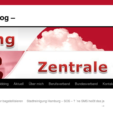
og –
obbing
Aktuell
Über mich
Berufsverband
Bundesverband
Kontak
 bagatellisieren
Stadtreinigung Hamburg – SOS – ? ´ne SMS heißt das ja
→