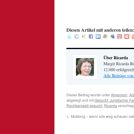
.
.
:
Diesen Artikel mit anderen teilen
Über Ricarda
Margit Ricarda Ro
12.000 erfolgreic
Alle Beiträge von
Dieser Beitrag wurde unter
Allgemein
,
Arb
abgelegt und mit
Gesucht: Juristischer F
Rechtsanwalt gesucht
,
Ricarda
verschlag
←
Mobbing – wenn alle weg schauen oder