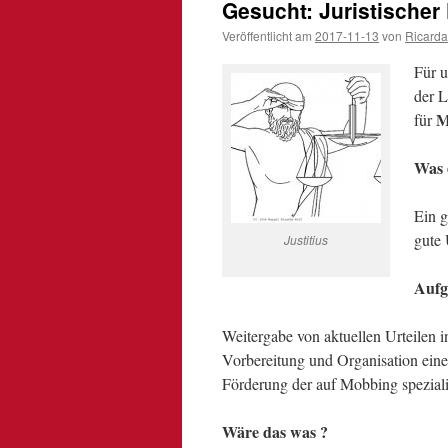
Gesucht: Juristischer
Veröffentlicht am
2017-11-13
von
Ricarda
Für 
der L
M
für
Was 
Ein g
gute 
Justitius
Aufg
Weitergabe von aktuellen Urteilen
Vorbereitung und Organisation eine
Förderung der auf Mobbing speziali
Wäre das was ?