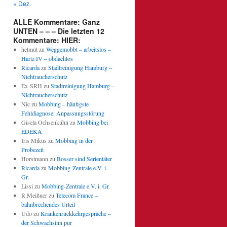
« Dez.
ALLE Kommentare: Ganz
UNTEN – – – Die letzten 12
Kommentare: HIER:
helmut
zu
Weggemobbt – arbeitslos –
Hartz IV – obdachlos
Ricarda
zu
Stadtreinigung Hamburg –
Nichtraucherschutz
Ex-SRH
zu
Stadtreinigung Hamburg –
Nichtraucherschutz
Nic
zu
Mobbing – häufigste
Fehldiagnose: Anpassungsstörung
Gisela Ochsenkühn
zu
Mobbing bei
EDEKA
Iris Mikus
zu
Mobbing in der
Probezeit
Horstmann
zu
Bosser sind Serientäter
Ricarda
zu
Mobbing-Zentrale e.V. i.
Gr.
Lissi
zu
Mobbing-Zentrale e.V. i. Gr.
R.Meißner
zu
Telecom France –
bahnbrechendes Urteil
Udo
zu
Krankenrückkehrgespräche –
der Schwachsinn pur