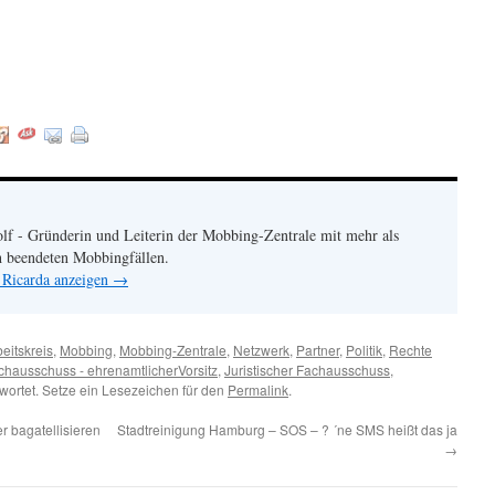
:
lf - Gründerin und Leiterin der Mobbing-Zentrale mit mehr als
h beendeten Mobbingfällen.
 Ricarda anzeigen
→
eitskreis
,
Mobbing
,
Mobbing-Zentrale
,
Netzwerk
,
Partner
,
Politik
,
Rechte
achausschuss - ehrenamtlicherVorsitz
,
Juristischer Fachausschuss
,
wortet. Setze ein Lesezeichen für den
Permalink
.
 bagatellisieren
Stadtreinigung Hamburg – SOS – ? ´ne SMS heißt das ja
→