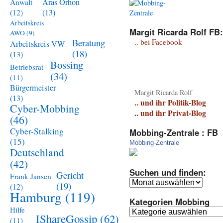
Aras Orhon
Anwalt
(13)
(12)
Arbeitskreis
Margit Ricarda Rolf FB:
AWO
(9)
Beratung
.. bei Facebook
Arbeitskreis VW
(18)
(13)
Bossing
Betriebsrat
(34)
(11)
Bürgermeister
Margit Ricarda Rolf
(13)
.. und ihr Politik-Blog
Cyber-Mobbing
.. und ihr Privat-Blog
(46)
Cyber-Stalking
Mobbing-Zentrale : FB
(15)
Mobbing-Zentrale
Deutschland
(42)
Suchen und finden:
Gericht
Frank Jansen
Suchen
(19)
(12)
und
Hamburg
(119)
Kategorien Mobbing
finden:
Hilfe
Kategorien
IShareGossip
(62)
(11)
Mobbing