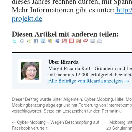
dieses Jahres rechnen dürfen, mit Span
Mehr Informationen gibt es unter:
http:
projekt.de
Diesen Artikel mit anderen teilen:
Über Ricarda
Margit Ricarda Rolf - Gründerin und Le
mit mehr als 12.000 erfolgreich beende
Alle Beiträge von Ricarda anzeigen
→
Dieser Beitrag wurde unter
Allgemein
,
Cyber-Mobbing
,
Hilfe
,
Mo
Mobbingberatung
abgelegt und mit
Förderung von Internetkomp
verschlagwortet. Setze ein Lesezeichen für den
Permalink
.
←
Cyber-Mobbing – Wegen Beschimpfung auf
Mobbing mit
Facebook verurteilt
20 Schülerin