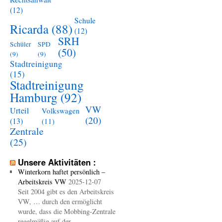
(12)
Schule
Ricarda
(88)
(12)
SRH
Schüler
SPD
(50)
(9)
(9)
Stadtreinigung
(15)
Stadtreinigung
Hamburg
(92)
VW
Urteil
Volkswagen
(20)
(13)
(11)
Zentrale
(25)
Unsere Aktivitäten :
Winterkorn haftet persönlich –
Arbeitskreis VW
2025-12-07
Seit 2004 gibt es den Arbeitskreis
VW, … durch den ermöglicht
wurde, dass die Mobbing-Zentrale
regelmäßig auf der