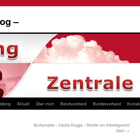
og –
obbing
Aktuell
Über mich
Berufsverband
Bundesverband
Kontak
Buchprojekt – Cäcilia Rogge – Richter am Arbeitsgericht
Stein
→