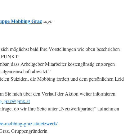
gruppe Mobbing Graz
sagt:
 sich möglichst bald Ihre Vorstellungen wie oben beschrieben
er PUNKT!
hmbar, dass Arbeitgeber Mitarbeiter kostengünstig entsorgen
ialgemeinschaft abwälzt.“
elen Suiziden, die Mobbing fordert und dem persönlichen Leid
n Sie mich über den Verlauf der Aktion weiter informieren
g-graz@gmx.at
nfrage, ob wir Ihre Seite unter „Netzwerkpartner“ aufnehmen
ppe-mobbing-graz.at/netzwerk/
 Graz, Gruppengründerin