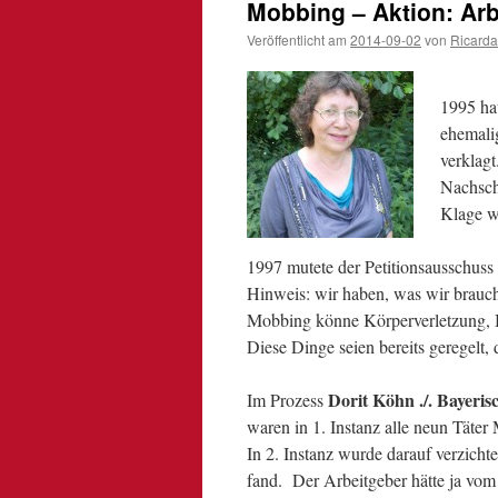
Mobbing – Aktion: Arb
Veröffentlicht am
2014-09-02
von
Ricarda
1995 ha
ehemali
verklagt
Nachsch
Klage w
1997 mutete der Petitionsausschuss
Hinweis: wir haben, was wir brauc
Mobbing könne Körperverletzung, B
Diese Dinge seien bereits geregelt,
Dorit Köhn ./. Bayeri
Im Prozess
waren in 1. Instanz alle neun Täter 
In 2. Instanz wurde darauf verzichte
fand. Der Arbeitgeber hätte ja vo