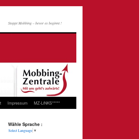
Stoppt Mobbing – bevor es beginnt !
t
Impressum
MZ-LiNKS*****
Wähle Sprache :
Select Language
▼