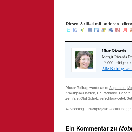
.
:
Diesen Artikel mit anderen teilen
Über Ricarda
Margit Ricarda Ro
12.000 erfolgreic
Alle Beiträge von
Dieser Beitrag wurde unter
Allgemein
,
Mo
Arbeitgeber haften
,
Deutschland
,
Gesetz
,
Zentrale
,
Olaf Scholz
verschlagwortet. Se
←
Mobbing – Buchprojekt: Cäcilia Rogge
Ein Kommentar zu
Mobb