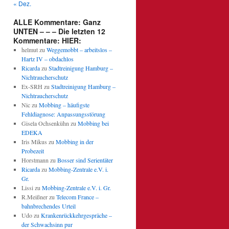
« Dez.
ALLE Kommentare: Ganz
UNTEN – – – Die letzten 12
Kommentare: HIER:
helmut
zu
Weggemobbt – arbeitslos –
Hartz IV – obdachlos
Ricarda
zu
Stadtreinigung Hamburg –
Nichtraucherschutz
Ex-SRH
zu
Stadtreinigung Hamburg –
Nichtraucherschutz
Nic
zu
Mobbing – häufigste
Fehldiagnose: Anpassungsstörung
Gisela Ochsenkühn
zu
Mobbing bei
EDEKA
Iris Mikus
zu
Mobbing in der
Probezeit
Horstmann
zu
Bosser sind Serientäter
Ricarda
zu
Mobbing-Zentrale e.V. i.
Gr.
Lissi
zu
Mobbing-Zentrale e.V. i. Gr.
R.Meißner
zu
Telecom France –
bahnbrechendes Urteil
Udo
zu
Krankenrückkehrgespräche –
der Schwachsinn pur