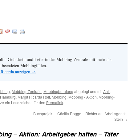
:
lf - Gründerin und Leiterin der Mobbing-Zentrale mit mehr als
h beendeten Mobbingfällen.
 Ricarda anzeigen
→
bbing
,
Mobbing-Zentrale
,
Mobbingberatung
abgelegt und mit
Anti
,
Hamburg
,
Margit Ricarda Rolf
,
Mobbing
,
Mobbing - Aktion
,
Mobbing-
tze ein Lesezeichen für den
Permalink
.
Buchprojekt – Cäcilia Rogge – Richter am Arbeitsgericht
Stein
→
ing – Aktion: Arbeitgeber haften – Täter