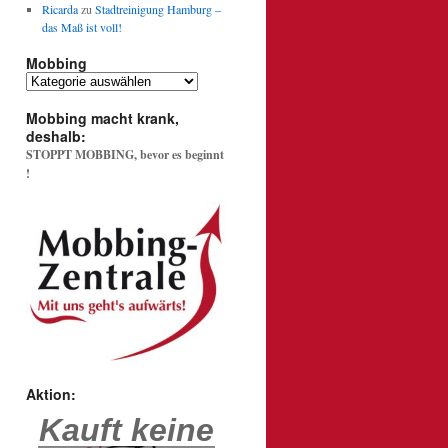
Ricarda
zu
Stadtreinigung Hamburg –
das Maß ist voll!
Mobbing
Mobbing
Mobbing macht krank,
deshalb:
STOPPT MOBBING, bevor es beginnt
!
Aktion:
Kauft keine