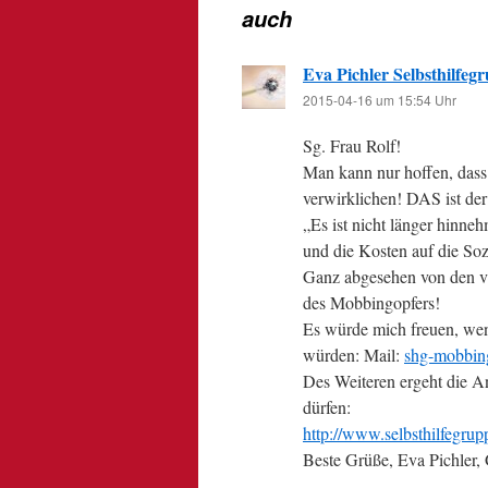
auch
Eva Pichler Selbsthilfe
2015-04-16 um 15:54 Uhr
Sg. Frau Rolf!
Man kann nur hoffen, dass
verwirklichen! DAS ist d
„Es ist nicht länger hinne
und die Kosten auf die Soz
Ganz abgesehen von den vi
des Mobbingopfers!
Es würde mich freuen, wen
würden: Mail:
shg-mobbin
Des Weiteren ergeht die A
dürfen:
http://www.selbsthilfegru
Beste Grüße, Eva Pichler,