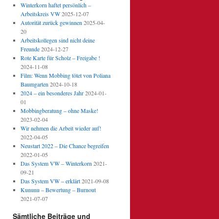
Winterkorn haftet persönlich –
Arbeitskreis VW
2025-12-07
Autorität zurück gewinnen
2025-04-
20
Arbeitskollegen sind nicht deine
Freunde
2024-12-27
Rote Karte für Scholz – Freigabe !
2024-11-08
Film: Wenn Mobbing tötet von Poliana
Baumgarten
2024-10-18
2024 – ein besonderes Jahr
2024-01-
01
Mobbingberatung – ohne Maske!
2023-02-04
Wir nehmen die Arbeit wieder auf!
2022-04-05
Neustart 2022 – Die Chance begreifen
2022-01-05
Das System VW – Winterkorn
2021-
09-21
Das System VW – erklärt
2021-09-08
Kununu – Bewertung – Burnout
2021-07-07
Sämtliche Beiträge und