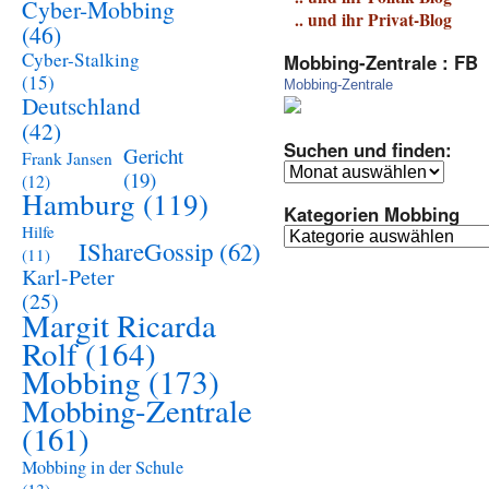
Cyber-Mobbing
.. und ihr Privat-Blog
(46)
Cyber-Stalking
Mobbing-Zentrale : FB
(15)
Mobbing-Zentrale
Deutschland
(42)
Suchen und finden:
Gericht
Frank Jansen
Suchen
(19)
(12)
und
Hamburg
(119)
Kategorien Mobbing
finden:
Hilfe
Kategorien
IShareGossip
(62)
(11)
Mobbing
Karl-Peter
(25)
Margit Ricarda
Rolf
(164)
Mobbing
(173)
Mobbing-Zentrale
(161)
Mobbing in der Schule