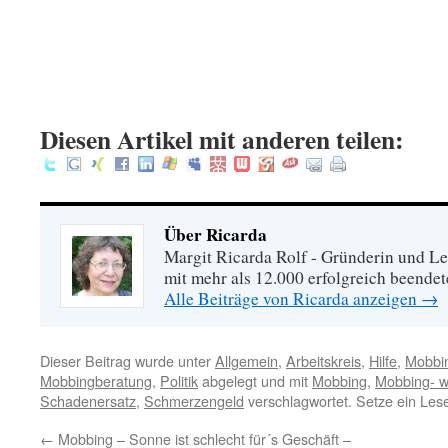
.
.
:
Diesen Artikel mit anderen teilen:
Über Ricarda
Margit Ricarda Rolf - Gründerin und Le
mit mehr als 12.000 erfolgreich beende
Alle Beiträge von Ricarda anzeigen
→
Dieser Beitrag wurde unter
Allgemein
,
Arbeitskreis
,
Hilfe
,
Mobbi
Mobbingberatung
,
Politik
abgelegt und mit
Mobbing
,
Mobbing- w
Schadenersatz
,
Schmerzengeld
verschlagwortet. Setze ein Les
←
Mobbing – Sonne ist schlecht für´s Geschäft –