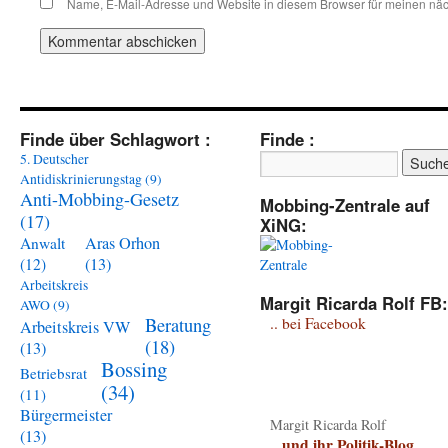
Name, E-Mail-Adresse und Website in diesem Browser für meinen nä
Finde über Schlagwort :
Finde :
5. Deutscher
Antidiskrinierungstag
(9)
Anti-Mobbing-Gesetz
Mobbing-Zentrale auf
(17)
XiNG:
Aras Orhon
Anwalt
(13)
(12)
Arbeitskreis
Margit Ricarda Rolf FB:
AWO
(9)
Beratung
.. bei Facebook
Arbeitskreis VW
(18)
(13)
Bossing
Betriebsrat
(34)
(11)
Bürgermeister
Margit Ricarda Rolf
(13)
.. und ihr Politik-Blog