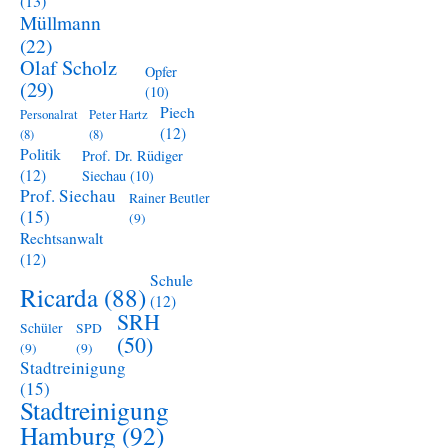
(13)
Müllmann
(22)
Olaf Scholz
Opfer
(29)
(10)
Piech
Personalrat
Peter Hartz
(12)
(8)
(8)
Politik
Prof. Dr. Rüdiger
(12)
Siechau
(10)
Prof. Siechau
Rainer Beutler
(15)
(9)
Rechtsanwalt
(12)
Schule
Ricarda
(88)
(12)
SRH
Schüler
SPD
(50)
(9)
(9)
Stadtreinigung
(15)
Stadtreinigung
Hamburg
(92)