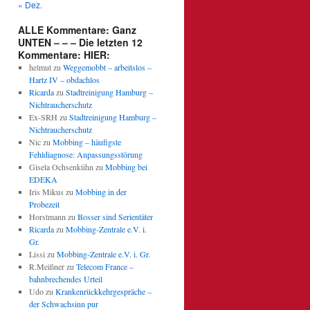
« Dez.
ALLE Kommentare: Ganz
UNTEN – – – Die letzten 12
Kommentare: HIER:
helmut
zu
Weggemobbt – arbeitslos –
Hartz IV – obdachlos
Ricarda
zu
Stadtreinigung Hamburg –
Nichtraucherschutz
Ex-SRH
zu
Stadtreinigung Hamburg –
Nichtraucherschutz
Nic
zu
Mobbing – häufigste
Fehldiagnose: Anpassungsstörung
Gisela Ochsenkühn
zu
Mobbing bei
EDEKA
Iris Mikus
zu
Mobbing in der
Probezeit
Horstmann
zu
Bosser sind Serientäter
Ricarda
zu
Mobbing-Zentrale e.V. i.
Gr.
Lissi
zu
Mobbing-Zentrale e.V. i. Gr.
R.Meißner
zu
Telecom France –
bahnbrechendes Urteil
Udo
zu
Krankenrückkehrgespräche –
der Schwachsinn pur