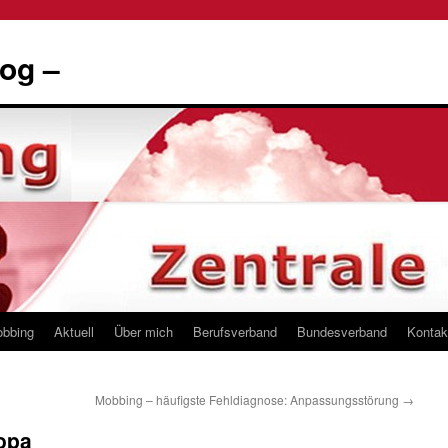
og –
obbing
Aktuell
Über mich
Berufsverband
Bundesverband
Kontak
Mobbing – häufigste Fehldiagnose: Anpassungsstörung
→
opa