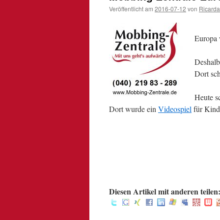
Veröffentlicht am
2016-07-12
von
Ricarda
Europa 
Deshalb
Dort sc
Heute s
Dort wurde ein
Videospiel
für Kind
.
.
.
:
Diesen Artikel mit anderen teilen