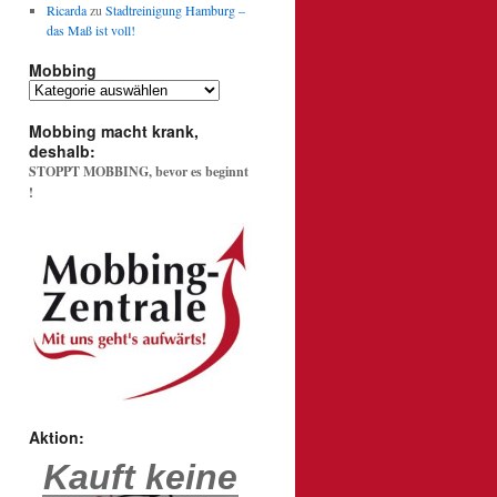
Ricarda
zu
Stadtreinigung Hamburg –
das Maß ist voll!
Mobbing
Mobbing
Mobbing macht krank,
deshalb:
STOPPT MOBBING, bevor es beginnt
!
Aktion:
Kauft keine