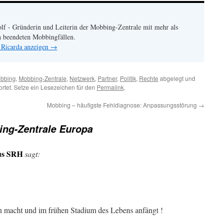
lf - Gründerin und Leiterin der Mobbing-Zentrale mit mehr als
h beendeten Mobbingfällen.
 Ricarda anzeigen
→
bbing
,
Mobbing-Zentrale
,
Netzwerk
,
Partner
,
Politik
,
Rechte
abgelegt und
rtet. Setze ein Lesezeichen für den
Permalink
.
Mobbing – häufigste Fehldiagnose: Anpassungsstörung
→
ng-Zentrale Europa
us SRH
sagt:
n macht und im frühen Stadium des Lebens anfängt !