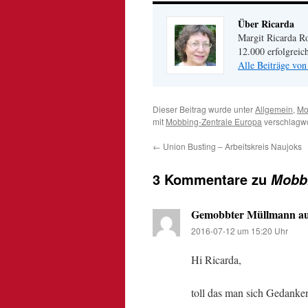
Über Ricarda
Margit Ricarda Ro
12.000 erfolgreic
Alle Beiträge von
Dieser Beitrag wurde unter
Allgemein
,
Mo
mit
Mobbing-Zentrale Europa
verschlagwo
←
Union Busting – Arbeitskreis Naujoks
3 Kommentare zu
Mobbi
Gemobbter Müllmann a
2016-07-12 um 15:20 Uhr
Hi Ricarda,
toll das man sich Gedanke