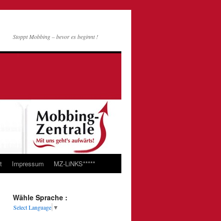
Stoppt Mobbing – bevor es beginnt !
t
Impressum
MZ-LiNKS*****
Wähle Sprache :
Select Language
▼