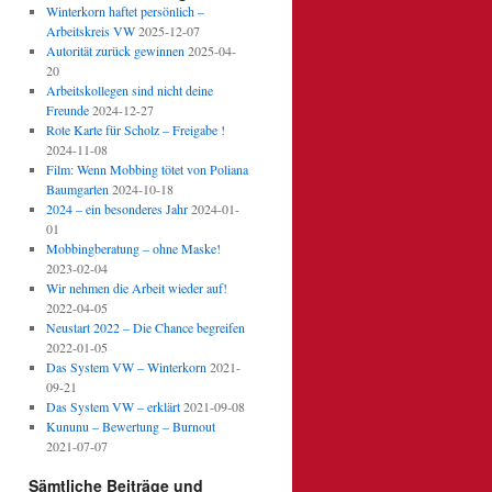
Winterkorn haftet persönlich –
Arbeitskreis VW
2025-12-07
Autorität zurück gewinnen
2025-04-
20
Arbeitskollegen sind nicht deine
Freunde
2024-12-27
Rote Karte für Scholz – Freigabe !
2024-11-08
Film: Wenn Mobbing tötet von Poliana
Baumgarten
2024-10-18
2024 – ein besonderes Jahr
2024-01-
01
Mobbingberatung – ohne Maske!
2023-02-04
Wir nehmen die Arbeit wieder auf!
2022-04-05
Neustart 2022 – Die Chance begreifen
2022-01-05
Das System VW – Winterkorn
2021-
09-21
Das System VW – erklärt
2021-09-08
Kununu – Bewertung – Burnout
2021-07-07
Sämtliche Beiträge und