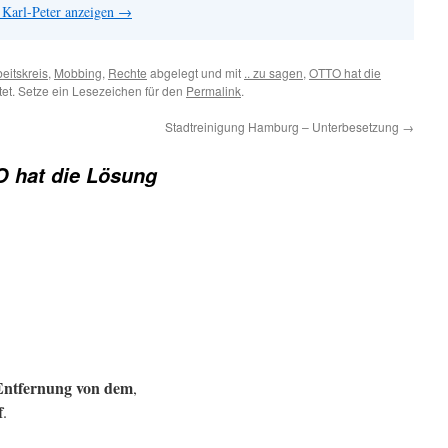
 Karl-Peter anzeigen
→
eitskreis
,
Mobbing
,
Rechte
abgelegt und mit
.. zu sagen
,
OTTO hat die
et. Setze ein Lesezeichen für den
Permalink
.
Stadtreinigung Hamburg – Unterbesetzung
→
 hat die Lösung
Entfernung von dem
,
f
.