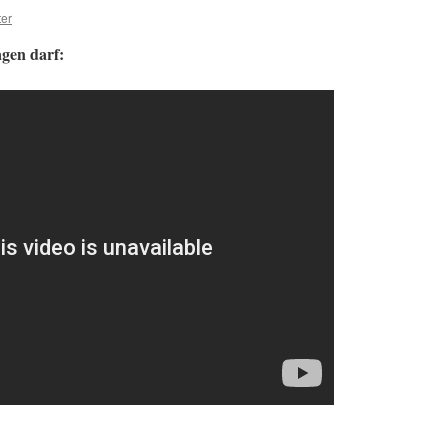
ter
agen darf: