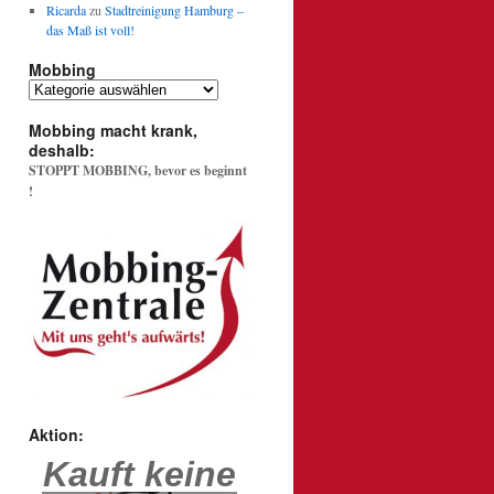
Ricarda
zu
Stadtreinigung Hamburg –
das Maß ist voll!
Mobbing
Mobbing
Mobbing macht krank,
deshalb:
STOPPT MOBBING, bevor es beginnt
!
Aktion:
Kauft keine