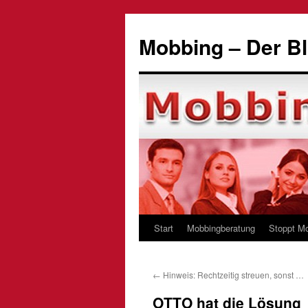
Zum
Inhalt
Mobbing – Der Bl
springen
Start
Mobbingberatung
Stoppt M
←
Hinweis: Rechtzeitig streuen, sonst …
OTTO hat die Lösung