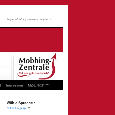
Stoppt Mobbing – bevor es beginnt !
t
Impressum
MZ-LiNKS*****
Wähle Sprache :
Select Language
▼