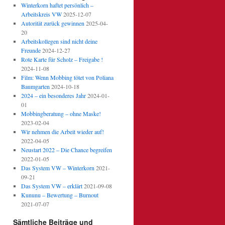
Winterkorn haftet persönlich –
Arbeitskreis VW
2025-12-07
Autorität zurück gewinnen
2025-04-
20
Arbeitskollegen sind nicht deine
Freunde
2024-12-27
Rote Karte für Scholz – Freigabe !
2024-11-08
Film: Wenn Mobbing tötet von Poliana
Baumgarten
2024-10-18
2024 – ein besonderes Jahr
2024-01-
01
Mobbingberatung – ohne Maske!
2023-02-04
Wir nehmen die Arbeit wieder auf!
2022-04-05
Neustart 2022 – Die Chance begreifen
2022-01-05
Das System VW – Winterkorn
2021-
09-21
Das System VW – erklärt
2021-09-08
Kununu – Bewertung – Burnout
2021-07-07
Sämtliche Beiträge und