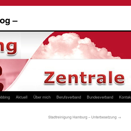
og –
obbing
Aktuell
Über mich
Berufsverband
Bundesverband
Kontak
Stadtreinigung Hamburg – Unterbesetzung
→