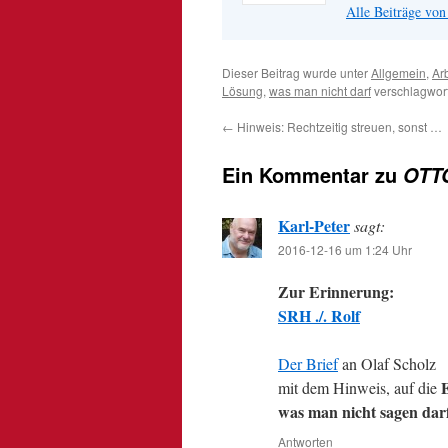
Alle Beiträge von
Dieser Beitrag wurde unter
Allgemein
,
Arb
Lösung
,
was man nicht darf
verschlagwort
←
Hinweis: Rechtzeitig streuen, sonst …
Ein Kommentar zu
OTTO
Karl-Peter
sagt:
2016-12-16 um 1:24 Uhr
Zur Erinnerung:
SRH ./. Rolf
Der Brief
an Olaf Scholz
mit dem Hinweis, auf die
was man nicht sagen dar
Antworten