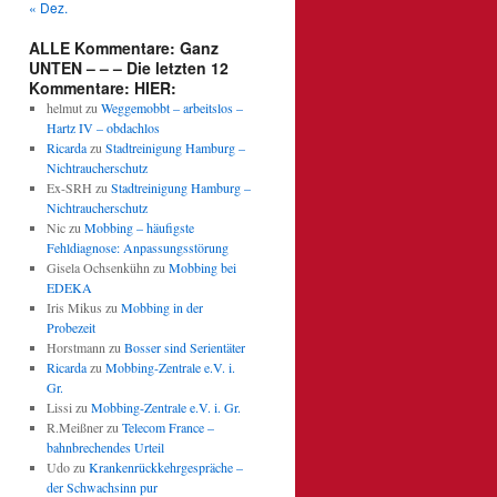
« Dez.
ALLE Kommentare: Ganz
UNTEN – – – Die letzten 12
Kommentare: HIER:
helmut
zu
Weggemobbt – arbeitslos –
Hartz IV – obdachlos
Ricarda
zu
Stadtreinigung Hamburg –
Nichtraucherschutz
Ex-SRH
zu
Stadtreinigung Hamburg –
Nichtraucherschutz
Nic
zu
Mobbing – häufigste
Fehldiagnose: Anpassungsstörung
Gisela Ochsenkühn
zu
Mobbing bei
EDEKA
Iris Mikus
zu
Mobbing in der
Probezeit
Horstmann
zu
Bosser sind Serientäter
Ricarda
zu
Mobbing-Zentrale e.V. i.
Gr.
Lissi
zu
Mobbing-Zentrale e.V. i. Gr.
R.Meißner
zu
Telecom France –
bahnbrechendes Urteil
Udo
zu
Krankenrückkehrgespräche –
der Schwachsinn pur