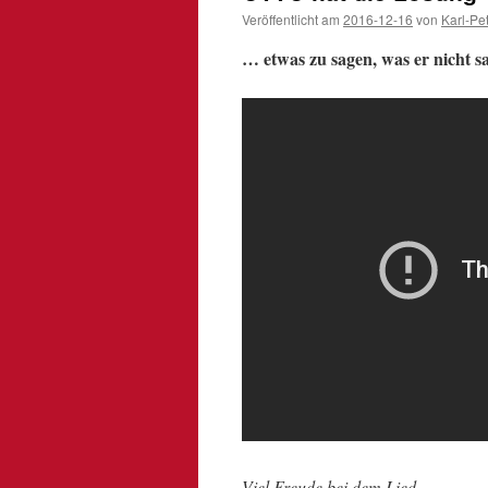
Veröffentlicht am
2016-12-16
von
Karl-Pe
… etwas zu sagen, was er nicht s
Viel Freude bei dem Lied.