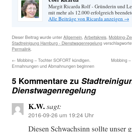
Margit Ricarda Rolf - Gründerin und Le
mit mehr als 12.000 erfolgreich beende
Alle Beiträge von Ricarda anzeigen
→
Dieser Beitrag wurde unter
Allgemein
,
Arbeitskreis
,
Mobbing-Zen
Stadtreinigung Hamburg - Dienstwagenregelung
verschlagwortet
Permalink
.
←
Mobbing – Tochter SOFORT kündigen.
Mobbing –
Ermahnungen und Abmahnungen beginnen
5 Kommentare zu
Stadtreinig
Dienstwagenregelung
K.W.
sagt:
2016-09-26 um 19:24 Uhr
Diesen Schwachsinn sollte unser 