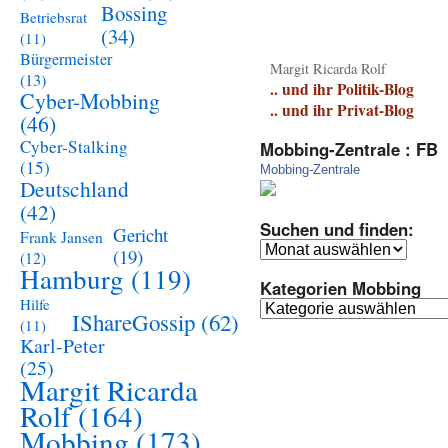
Bossing
Betriebsrat
(34)
(11)
Bürgermeister
Margit Ricarda Rolf
(13)
.. und ihr Politik-Blog
Cyber-Mobbing
.. und ihr Privat-Blog
(46)
Cyber-Stalking
Mobbing-Zentrale : FB
(15)
Mobbing-Zentrale
Deutschland
(42)
Suchen und finden:
Gericht
Frank Jansen
Suchen
(19)
(12)
und
Hamburg
(119)
Kategorien Mobbing
finden:
Hilfe
Kategorien
IShareGossip
(62)
(11)
Mobbing
Karl-Peter
(25)
Margit Ricarda
Rolf
(164)
Mobbing
(173)