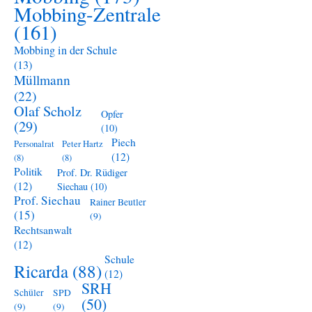
Mobbing-Zentrale
(161)
Mobbing in der Schule
(13)
Müllmann
(22)
Olaf Scholz
Opfer
(29)
(10)
Piech
Personalrat
Peter Hartz
(12)
(8)
(8)
Politik
Prof. Dr. Rüdiger
(12)
Siechau
(10)
Prof. Siechau
Rainer Beutler
(15)
(9)
Rechtsanwalt
(12)
Schule
Ricarda
(88)
(12)
SRH
Schüler
SPD
(50)
(9)
(9)