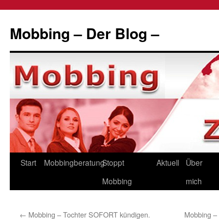
Zum
Inhalt
Mobbing – Der Blog –
springen
Start
Mobbingberatung
Stoppt
Aktuell
Über
Mobbing
mich
←
Mobbing – Tochter SOFORT kündigen.
Mobbing –