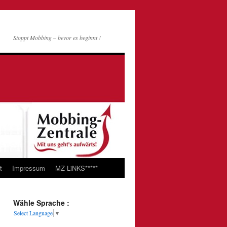
Stoppt Mobbing – bevor es beginnt !
t
Impressum
MZ-LiNKS*****
Wähle Sprache :
Select Language
▼