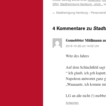
SRH
,
Stadtreinigung Hamburg - ohoh...
ve
←
Stadtreinigung Hamburg – Personalra
4 Kommentare zu
Stad
Gemobbter Müllmann a
2016-10-28 um 14:02 Uhr
Witz des Jahres
Auf dem Schlachtfeld sagt 
“ Ich glaub, ich geh kaputt
Napoleon antwortet ganz g
„Waaaaarte, ich komme mi
LG an alle nicht (!) mobb
Antworten