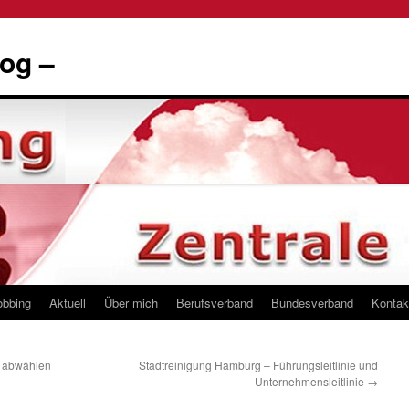
og –
obbing
Aktuell
Über mich
Berufsverband
Bundesverband
Kontak
t abwählen
Stadtreinigung Hamburg – Führungsleitlinie und
Unternehmensleitlinie
→