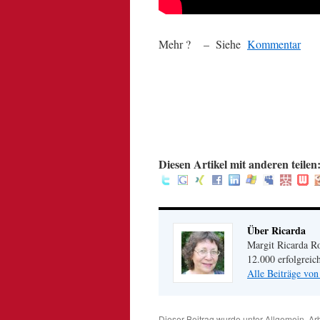
Mehr ? – Siehe
Kommentar
.
.
.
:
Diesen Artikel mit anderen teilen
Über Ricarda
Margit Ricarda Ro
12.000 erfolgreic
Alle Beiträge von
Dieser Beitrag wurde unter
Allgemein
,
Arb