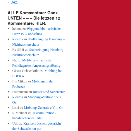
« Dez.
ALLE Kommentare: Ganz
UNTEN – – – Die letzten 12
Kommentare: HIER:
helmut
zu
Weggemobbt – arbeitslos –
Hartz IV – obdachlos
Ricarda
zu
Stadtreinigung Hamburg –
Nichtraucherschutz
Ex-SRH
zu
Stadtreinigung Hamburg –
Nichtraucherschutz
Nic
zu
Mobbing – häufigste
Fehldiagnose: Anpassungsstörung
Gisela Ochsenkühn
zu
Mobbing bei
EDEKA
Iris Mikus
zu
Mobbing in der
Probezeit
Horstmann
zu
Bosser sind Serientäter
Ricarda
zu
Mobbing-Zentrale e.V. i.
Gr.
Lissi
zu
Mobbing-Zentrale e.V. i. Gr.
R.Meißner
zu
Telecom France –
bahnbrechendes Urteil
Udo
zu
Krankenrückkehrgespräche –
der Schwachsinn pur