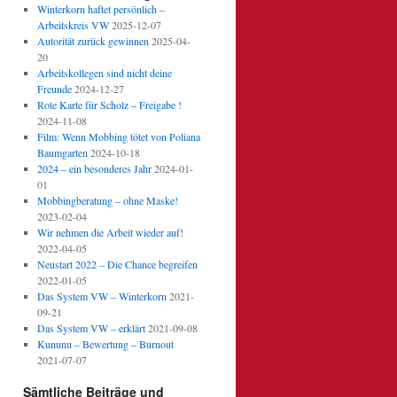
Winterkorn haftet persönlich –
Arbeitskreis VW
2025-12-07
Autorität zurück gewinnen
2025-04-
20
Arbeitskollegen sind nicht deine
Freunde
2024-12-27
Rote Karte für Scholz – Freigabe !
2024-11-08
Film: Wenn Mobbing tötet von Poliana
Baumgarten
2024-10-18
2024 – ein besonderes Jahr
2024-01-
01
Mobbingberatung – ohne Maske!
2023-02-04
Wir nehmen die Arbeit wieder auf!
2022-04-05
Neustart 2022 – Die Chance begreifen
2022-01-05
Das System VW – Winterkorn
2021-
09-21
Das System VW – erklärt
2021-09-08
Kununu – Bewertung – Burnout
2021-07-07
Sämtliche Beiträge und