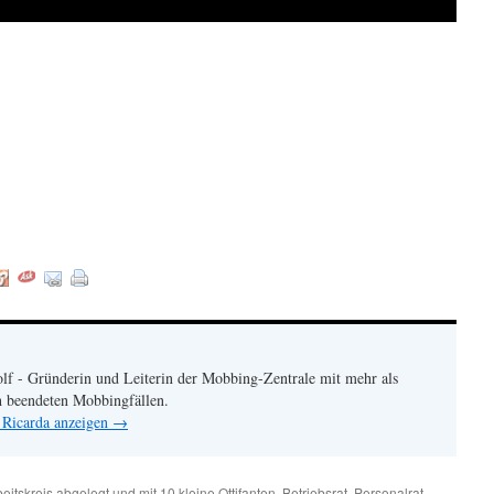
:
lf - Gründerin und Leiterin der Mobbing-Zentrale mit mehr als
h beendeten Mobbingfällen.
 Ricarda anzeigen
→
eitskreis
abgelegt und mit
10 kleine Ottifanten
,
Betriebsrat
,
Personalrat
,