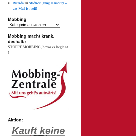
Ricarda
zu
Stadtreinigung Hamburg –
das Maß ist voll!
Mobbing
Mobbing
Mobbing macht krank,
deshalb:
STOPPT MOBBING, bevor es beginnt
!
Aktion:
Kauft keine