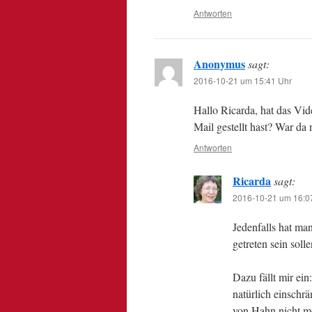
Antworten
Anonymus
sagt:
2016-10-21 um 15:41 Uhr
Hallo Ricarda, hat das Vide
Mail gestellt hast? War da
Antworten
Ricarda
sagt:
2016-10-21 um 16:0
Jedenfalls hat man
getreten sein solle
Dazu fällt mir ein
natürlich einschrä
von Hahn nicht m