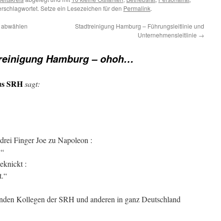
rschlagwortet. Setze ein Lesezeichen für den
Permalink
.
t abwählen
Stadtreinigung Hamburg – Führungsleitlinie und
Unternehmensleitlinie
→
treinigung Hamburg – ohoh…
us SRH
sagt:
drei Finger Joe zu Napoleon :
.“
eknickt :
t.“
enden Kollegen der SRH und anderen in ganz Deutschland