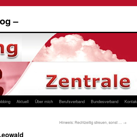
og –
obbing
Aktuell
Über mich
Berufsverband
Bundesverband
Kontak
Hinweis: Rechtzeitig streuen, sonst …
→
 Leowald