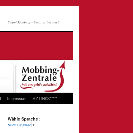
Stoppt Mobbing – bevor es beginnt !
t
Impressum
MZ-LiNKS*****
Wähle Sprache :
Select Language
▼