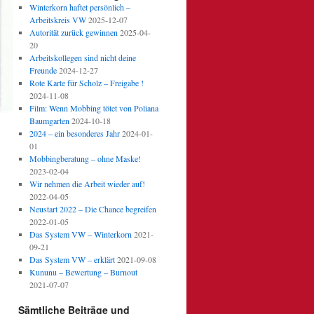
Winterkorn haftet persönlich –
Arbeitskreis VW
2025-12-07
Autorität zurück gewinnen
2025-04-
20
Arbeitskollegen sind nicht deine
Freunde
2024-12-27
Rote Karte für Scholz – Freigabe !
2024-11-08
Film: Wenn Mobbing tötet von Poliana
Baumgarten
2024-10-18
2024 – ein besonderes Jahr
2024-01-
01
Mobbingberatung – ohne Maske!
2023-02-04
Wir nehmen die Arbeit wieder auf!
2022-04-05
Neustart 2022 – Die Chance begreifen
2022-01-05
Das System VW – Winterkorn
2021-
09-21
Das System VW – erklärt
2021-09-08
Kununu – Bewertung – Burnout
2021-07-07
Sämtliche Beiträge und