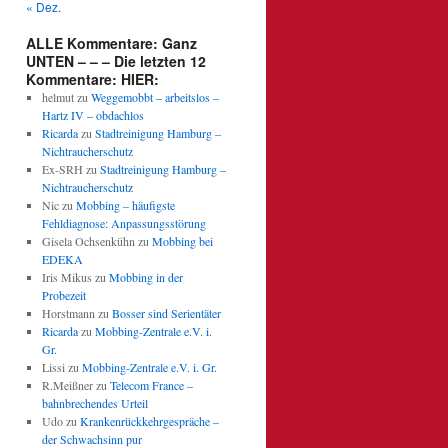
« Dez.
ALLE Kommentare: Ganz
UNTEN – – – Die letzten 12
Kommentare: HIER:
helmut
zu
Weggemobbt – arbeitslos –
Hartz IV – obdachlos
Ricarda
zu
Stadtreinigung Hamburg –
Nichtraucherschutz
Ex-SRH
zu
Stadtreinigung Hamburg –
Nichtraucherschutz
Nic
zu
Mobbing – häufigste
Fehldiagnose: Anpassungsstörung
Gisela Ochsenkühn
zu
Mobbing bei
EDEKA
Iris Mikus
zu
Mobbing in der
Probezeit
Horstmann
zu
Bosser sind Serientäter
Ricarda
zu
Mobbing-Zentrale e.V. i.
Gr.
Lissi
zu
Mobbing-Zentrale e.V. i. Gr.
R.Meißner
zu
Telecom France –
bahnbrechendes Urteil
Udo
zu
Krankenrückkehrgespräche –
der Schwachsinn pur