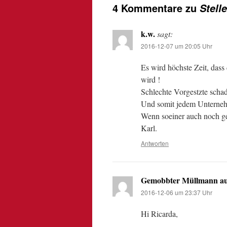
4 Kommentare zu
Stell
k.w.
sagt:
2016-12-07 um 20:05 Uhr
Es wird höchste Zeit, das
wird !
Schlechte Vorgestzte scha
Und somit jedem Unterne
Wenn soeiner auch noch geg
Karl.
Antworten
Gemobbter Müllmann a
2016-12-06 um 23:37 Uhr
Hi Ricarda,