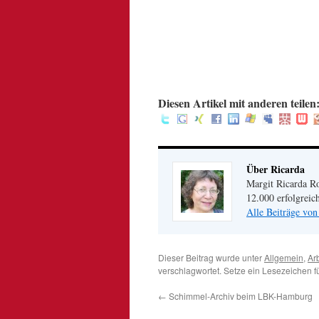
.
.
.
:
Diesen Artikel mit anderen teilen
Über Ricarda
Margit Ricarda Ro
12.000 erfolgreic
Alle Beiträge von
Dieser Beitrag wurde unter
Allgemein
,
Arb
verschlagwortet. Setze ein Lesezeichen 
←
Schimmel-Archiv beim LBK-Hamburg