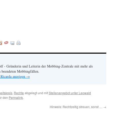
:
lf - Gründerin und Leiterin der Mobbing-Zentrale mit mehr als
h beendeten Mobbingfällen.
 Ricarda anzeigen
→
eitskreis
,
Rechte
abgelegt und mit
Stellenangebot unter Leowald
für den
Permalink
.
Hinweis: Rechtzeitig streuen, sonst …
→