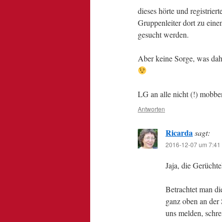
dieses hörte und registrier
Gruppenleiter dort zu ein
gesucht werden.
Aber keine Sorge, was dahi
LG an alle nicht (!) mobb
Antworten
Ricarda
sagt:
2016-12-07 um 7:41
Jaja, die Gerücht
Betrachtet man die
ganz oben an der S
uns melden, schrei