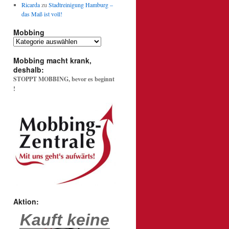
Ricarda
zu
Stadtreinigung Hamburg –
das Maß ist voll!
Mobbing
Mobbing
Mobbing macht krank,
deshalb:
STOPPT MOBBING, bevor es beginnt
!
Aktion:
Kauft keine