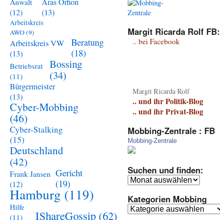
Aras Orhon
Anwalt
(13)
(12)
Arbeitskreis
Margit Ricarda Rolf FB:
AWO
(9)
Beratung
.. bei Facebook
Arbeitskreis VW
(18)
(13)
Bossing
Betriebsrat
(34)
(11)
Bürgermeister
Margit Ricarda Rolf
(13)
.. und ihr Politik-Blog
Cyber-Mobbing
.. und ihr Privat-Blog
(46)
Cyber-Stalking
Mobbing-Zentrale : FB
(15)
Mobbing-Zentrale
Deutschland
(42)
Suchen und finden:
Gericht
Frank Jansen
Suchen
(19)
(12)
und
Hamburg
(119)
Kategorien Mobbing
finden:
Hilfe
Kategorien
IShareGossip
(62)
(11)
Mobbing