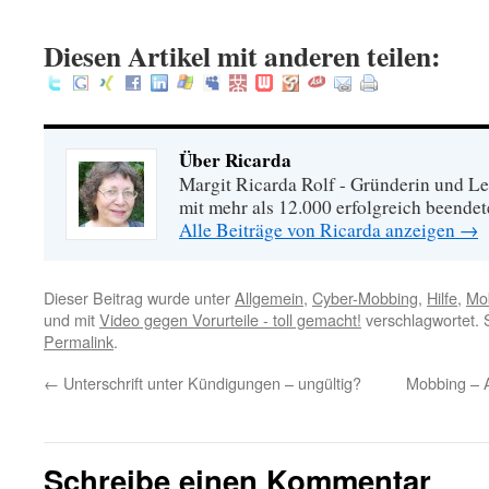
Diesen Artikel mit anderen teilen:
Über Ricarda
Margit Ricarda Rolf - Gründerin und Le
mit mehr als 12.000 erfolgreich beende
Alle Beiträge von Ricarda anzeigen
→
Dieser Beitrag wurde unter
Allgemein
,
Cyber-Mobbing
,
Hilfe
,
Mo
und mit
Video gegen Vorurteile - toll gemacht!
verschlagwortet. 
Permalink
.
←
Unterschrift unter Kündigungen – ungültig?
Mobbing – A
Schreibe einen Kommentar