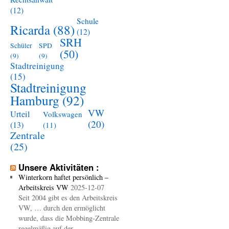
(12)
Schule
Ricarda
(88)
(12)
SRH
Schüler
SPD
(50)
(9)
(9)
Stadtreinigung
(15)
Stadtreinigung
Hamburg
(92)
VW
Urteil
Volkswagen
(20)
(13)
(11)
Zentrale
(25)
Unsere Aktivitäten :
Winterkorn haftet persönlich –
Arbeitskreis VW
2025-12-07
Seit 2004 gibt es den Arbeitskreis
VW, … durch den ermöglicht
wurde, dass die Mobbing-Zentrale
regelmäßig auf der