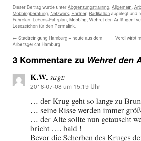
Dieser Beitrag wurde unter
Abgrenzungstraining
,
Allgemein
,
Arb
Mobbingberatung
,
Netzwerk
,
Partner
,
Radikation
abgelegt und 
Fahrplan
,
Lebens-Fahrplan
,
Mobbing
,
Wehret den Anfängen!
ver
Lesezeichen für den
Permalink
.
←
Stadtreinigung Hamburg – heute aus dem
Verdi wirbt 
Arbeitsgericht Hamburg
3 Kommentare zu
Wehret den 
K.W.
sagt:
2016-07-08 um 15:19 Uhr
… der Krug geht so lange zu Brun
… seine Risse werden immer grö
… der Alte sollte nun getauscht w
bricht …. bald !
Bevor die Scherben des Kruges d