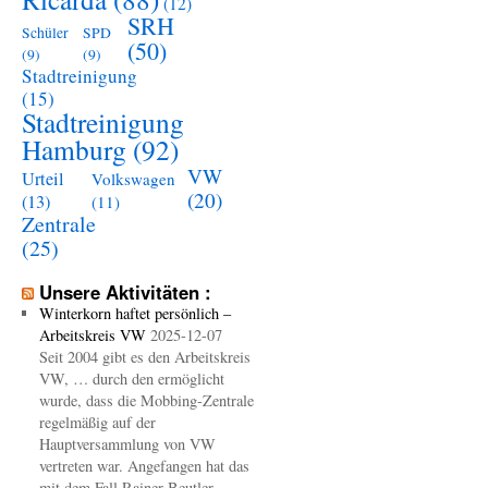
(12)
SRH
Schüler
SPD
(50)
(9)
(9)
Stadtreinigung
(15)
Stadtreinigung
Hamburg
(92)
VW
Urteil
Volkswagen
(20)
(13)
(11)
Zentrale
(25)
Unsere Aktivitäten :
Winterkorn haftet persönlich –
Arbeitskreis VW
2025-12-07
Seit 2004 gibt es den Arbeitskreis
VW, … durch den ermöglicht
wurde, dass die Mobbing-Zentrale
regelmäßig auf der
Hauptversammlung von VW
vertreten war. Angefangen hat das
mit dem Fall Rainer Beutler.