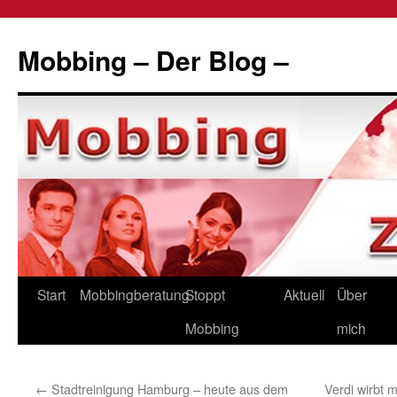
Zum
Inhalt
Mobbing – Der Blog –
springen
Start
Mobbingberatung
Stoppt
Aktuell
Über
Mobbing
mich
←
Stadtreinigung Hamburg – heute aus dem
Verdi wirbt 