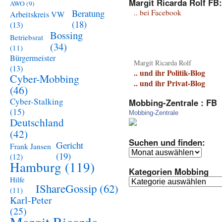
Margit Ricarda Rolf FB:
AWO
(9)
Beratung
.. bei Facebook
Arbeitskreis VW
(18)
(13)
Bossing
Betriebsrat
(34)
(11)
Bürgermeister
Margit Ricarda Rolf
(13)
.. und ihr Politik-Blog
Cyber-Mobbing
.. und ihr Privat-Blog
(46)
Cyber-Stalking
Mobbing-Zentrale : FB
(15)
Mobbing-Zentrale
Deutschland
(42)
Suchen und finden:
Gericht
Frank Jansen
Suchen
(19)
(12)
und
Hamburg
(119)
Kategorien Mobbing
finden:
Hilfe
Kategorien
IShareGossip
(62)
(11)
Mobbing
Karl-Peter
(25)
Margit Ricarda