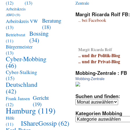
(13)
(12)
Arbeitskreis
Margit Ricarda Rolf FB:
AWO
(9)
Beratung
.. bei Facebook
Arbeitskreis VW
(18)
(13)
Bossing
Betriebsrat
(34)
(11)
Bürgermeister
Margit Ricarda Rolf
(13)
.. und ihr Politik-Blog
Cyber-Mobbing
.. und ihr Privat-Blog
(46)
Cyber-Stalking
Mobbing-Zentrale : FB
(15)
Mobbing-Zentrale
Deutschland
(42)
Suchen und finden:
Gericht
Frank Jansen
Suchen
(19)
(12)
und
Hamburg
(119)
Kategorien Mobbing
finden:
Hilfe
Kategorien
IShareGossip
(62)
(11)
Mobbing
Karl-Peter