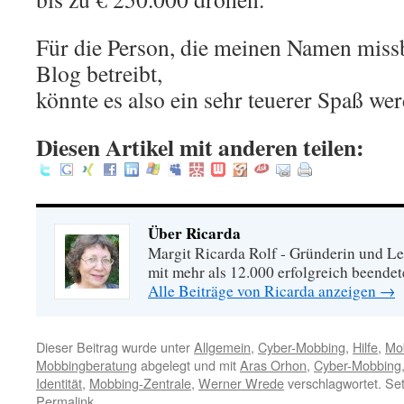
Für die Person, die meinen Namen miss
Blog betreibt,
könnte es also ein sehr teuerer Spaß we
Diesen Artikel mit anderen teilen:
Über Ricarda
Margit Ricarda Rolf - Gründerin und Le
mit mehr als 12.000 erfolgreich beende
Alle Beiträge von Ricarda anzeigen
→
Dieser Beitrag wurde unter
Allgemein
,
Cyber-Mobbing
,
Hilfe
,
Mo
Mobbingberatung
abgelegt und mit
Aras Orhon
,
Cyber-Mobbing
Identität
,
Mobbing-Zentrale
,
Werner Wrede
verschlagwortet. Set
Permalink
.