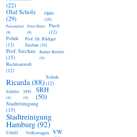
(22)
Olaf Scholz
Opfer
(29)
(10)
Piech
Personalrat
Peter Hartz
(12)
(8)
(8)
Politik
Prof. Dr. Rüdiger
(12)
Siechau
(10)
Prof. Siechau
Rainer Beutler
(15)
(9)
Rechtsanwalt
(12)
Schule
Ricarda
(88)
(12)
SRH
Schüler
SPD
(50)
(9)
(9)
Stadtreinigung
(15)
Stadtreinigung
Hamburg
(92)
VW
Urteil
Volkswagen