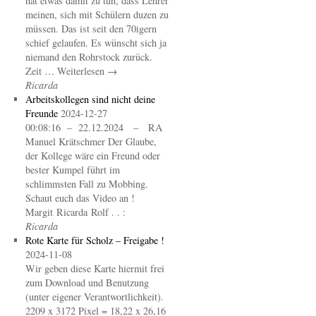
hat etwas damit zu tun, dass Lehrer
meinen, sich mit Schülern duzen zu
müssen. Das ist seit den 70igern
schief gelaufen. Es wünscht sich ja
niemand den Rohrstock zurück.
Zeit … Weiterlesen →
Ricarda
Arbeitskollegen sind nicht deine
Freunde
2024-12-27
00:08:16 – 22.12.2024 – RA
Manuel Krätschmer Der Glaube,
der Kollege wäre ein Freund oder
bester Kumpel führt im
schlimmsten Fall zu Mobbing.
Schaut euch das Video an !
Margit Ricarda Rolf . . :
Ricarda
Rote Karte für Scholz – Freigabe !
2024-11-08
Wir geben diese Karte hiermit frei
zum Download und Benutzung
(unter eigener Verantwortlichkeit).
2209 x 3172 Pixel = 18,22 x 26,16