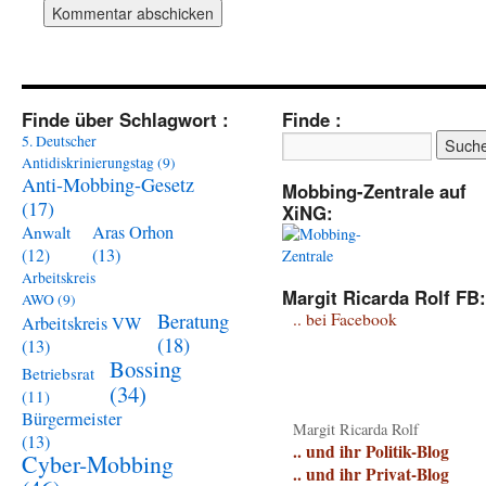
Finde über Schlagwort :
Finde :
5. Deutscher
Antidiskrinierungstag
(9)
Anti-Mobbing-Gesetz
Mobbing-Zentrale auf
(17)
XiNG:
Aras Orhon
Anwalt
(13)
(12)
Arbeitskreis
Margit Ricarda Rolf FB:
AWO
(9)
Beratung
.. bei Facebook
Arbeitskreis VW
(18)
(13)
Bossing
Betriebsrat
(34)
(11)
Bürgermeister
Margit Ricarda Rolf
(13)
.. und ihr Politik-Blog
Cyber-Mobbing
.. und ihr Privat-Blog