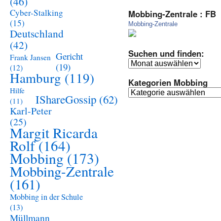
(46)
Cyber-Stalking
Mobbing-Zentrale : FB
(15)
Mobbing-Zentrale
Deutschland
(42)
Suchen und finden:
Gericht
Frank Jansen
Suchen
(19)
(12)
und
Hamburg
(119)
Kategorien Mobbing
finden:
Hilfe
Kategorien
IShareGossip
(62)
(11)
Mobbing
Karl-Peter
(25)
Margit Ricarda
Rolf
(164)
Mobbing
(173)
Mobbing-Zentrale
(161)
Mobbing in der Schule
(13)
Müllmann