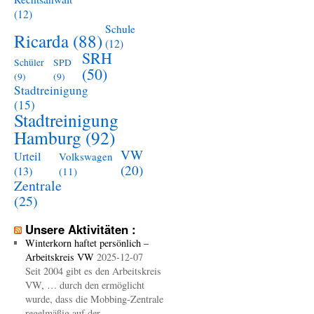
(12)
Schule
Ricarda
(88)
(12)
SRH
Schüler
SPD
(50)
(9)
(9)
Stadtreinigung
(15)
Stadtreinigung
Hamburg
(92)
VW
Urteil
Volkswagen
(20)
(13)
(11)
Zentrale
(25)
Unsere Aktivitäten :
Winterkorn haftet persönlich –
Arbeitskreis VW
2025-12-07
Seit 2004 gibt es den Arbeitskreis
VW, … durch den ermöglicht
wurde, dass die Mobbing-Zentrale
regelmäßig auf der