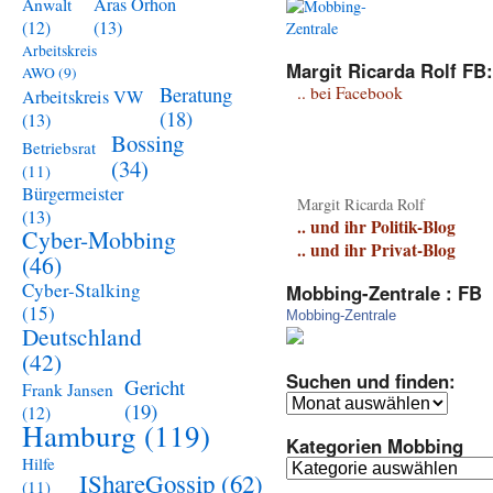
Aras Orhon
Anwalt
(13)
(12)
Arbeitskreis
Margit Ricarda Rolf FB:
AWO
(9)
Beratung
.. bei Facebook
Arbeitskreis VW
(18)
(13)
Bossing
Betriebsrat
(34)
(11)
Bürgermeister
Margit Ricarda Rolf
(13)
.. und ihr Politik-Blog
Cyber-Mobbing
.. und ihr Privat-Blog
(46)
Cyber-Stalking
Mobbing-Zentrale : FB
(15)
Mobbing-Zentrale
Deutschland
(42)
Suchen und finden:
Gericht
Frank Jansen
Suchen
(19)
(12)
und
Hamburg
(119)
Kategorien Mobbing
finden:
Hilfe
Kategorien
IShareGossip
(62)
(11)
Mobbing