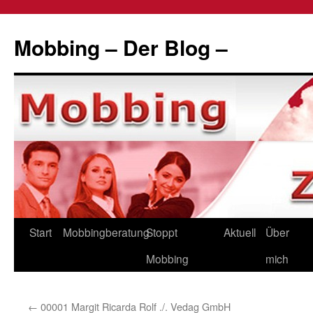
Zum
Inhalt
Mobbing – Der Blog –
springen
Start
Mobbingberatung
Stoppt
Aktuell
Über
Mobbing
mich
←
00001 Margit Ricarda Rolf ./. Vedag GmbH