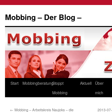
Zum
Inhalt
Mobbing – Der Blog –
springen
Start
Mobbingberatung
Stoppt
Aktuell
Über
Mobbing
mich
←
Mobbing – Arbeitskreis Naujoks – die
2013-07