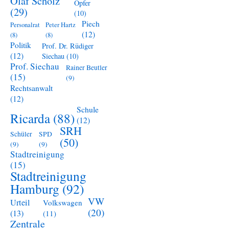
Olaf Scholz
Opfer
(29)
(10)
Piech
Personalrat
Peter Hartz
(12)
(8)
(8)
Politik
Prof. Dr. Rüdiger
(12)
Siechau
(10)
Prof. Siechau
Rainer Beutler
(15)
(9)
Rechtsanwalt
(12)
Schule
Ricarda
(88)
(12)
SRH
Schüler
SPD
(50)
(9)
(9)
Stadtreinigung
(15)
Stadtreinigung
Hamburg
(92)
VW
Urteil
Volkswagen
(20)
(13)
(11)
Zentrale