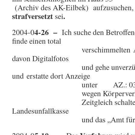
(Archiv des AK-Eilbek) aufzusuchen, w
strafversetzt
.
sei
4-26 –
2004-0
Ich suche den Betroffen
finde einen total
.
verschimmelten Arbeits
davon Digitalfotos
.
und gehe unverzüglich 
und erstatte dort Anzeige
.
unter AZ.: 032 / 1K 
.
wegen Körperverletzung 
.
Zeitgleich schalte ic
Landesunfallkasse
.
und das „Amt für Arbeit