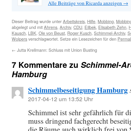
Alle Beiträge von Ricarda anzeigen
→
Dieser Beitrag wurde unter
Arbeitskreis
,
Hilfe
,
Mobbing
,
Mobbing
abgelegt und mit
Ahrens
,
Archiv
,
CDU
,
Eilbek
,
Elisabeth Zehn
,
Kausch
,
LBK
,
Ole von Beust
,
Roger Kusch
,
Schimmel-Archiv
,
S
Wolpers
verschlagwortet. Setze ein Lesezeichen für den
Permal
←
Jutta Krellmann: Schluss mit Union Busting
7 Kommentare zu
Schimmel-Ar
Hamburg
Schimmelbeseitigung Hamburg
2017-04-12 um 13:52 Uhr
Schimmel ist sehr gefährlich für 
muss dringend fachgerecht beseiti
die Räume auch wirklich frei von