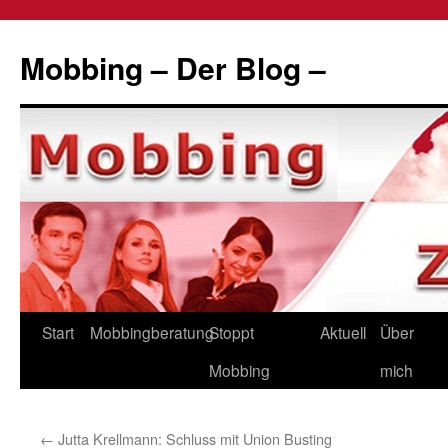
Zum
Inhalt
Mobbing – Der Blog –
springen
Start
Mobbingberatung
Stoppt
Aktuell
Über
Mobbing
mich
←
Jutta Krellmann: Schluss mit Union Busting