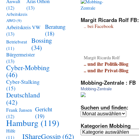
Aras Orhon
Anwalt
(13)
(12)
Arbeitskreis
Margit Ricarda Rolf FB:
AWO
(9)
Beratung
.. bei Facebook
Arbeitskreis VW
(18)
(13)
Bossing
Betriebsrat
(34)
(11)
Bürgermeister
Margit Ricarda Rolf
(13)
.. und ihr Politik-Blog
Cyber-Mobbing
.. und ihr Privat-Blog
(46)
Cyber-Stalking
Mobbing-Zentrale : FB
(15)
Mobbing-Zentrale
Deutschland
(42)
Suchen und finden:
Gericht
Frank Jansen
Suchen
(19)
(12)
und
Hamburg
(119)
Kategorien Mobbing
finden:
Hilfe
Kategorien
IShareGossip
(62)
(11)
Mobbing