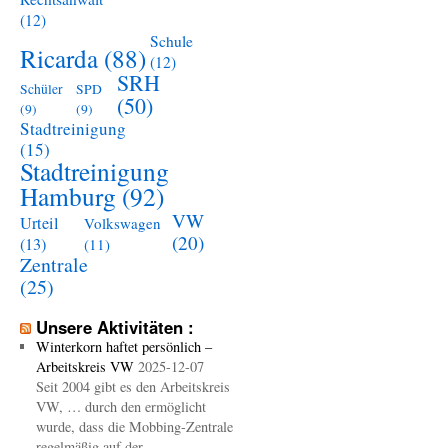
(12)
Schule
Ricarda
(88)
(12)
SRH
Schüler
SPD
(50)
(9)
(9)
Stadtreinigung
(15)
Stadtreinigung
Hamburg
(92)
VW
Urteil
Volkswagen
(20)
(13)
(11)
Zentrale
(25)
Unsere Aktivitäten :
Winterkorn haftet persönlich –
Arbeitskreis VW
2025-12-07
Seit 2004 gibt es den Arbeitskreis
VW, … durch den ermöglicht
wurde, dass die Mobbing-Zentrale
regelmäßig auf der