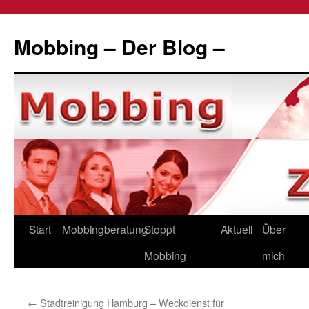
Zum
Inhalt
Mobbing – Der Blog –
springen
Start
Mobbingberatung
Stoppt
Aktuell
Über
Mobbing
mich
←
Stadtreinigung Hamburg – Weckdienst für