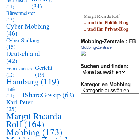
Betriebsrat
(34)
(11)
Bürgermeister
Margit Ricarda Rolf
(13)
.. und ihr Politik-Blog
Cyber-Mobbing
.. und ihr Privat-Blog
(46)
Cyber-Stalking
Mobbing-Zentrale : FB
(15)
Mobbing-Zentrale
Deutschland
(42)
Suchen und finden:
Gericht
Frank Jansen
Suchen
(19)
(12)
und
Hamburg
(119)
Kategorien Mobbing
finden:
Hilfe
Kategorien
IShareGossip
(62)
(11)
Mobbing
Karl-Peter
(25)
Margit Ricarda
Rolf
(164)
Mobbing
(173)