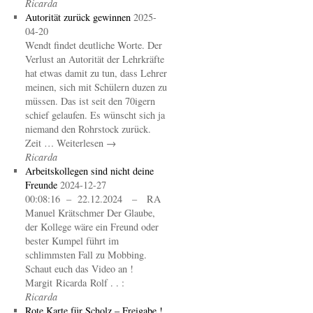
Ricarda
Autorität zurück gewinnen
2025-
04-20
Wendt findet deutliche Worte. Der
Verlust an Autorität der Lehrkräfte
hat etwas damit zu tun, dass Lehrer
meinen, sich mit Schülern duzen zu
müssen. Das ist seit den 70igern
schief gelaufen. Es wünscht sich ja
niemand den Rohrstock zurück.
Zeit … Weiterlesen →
Ricarda
Arbeitskollegen sind nicht deine
Freunde
2024-12-27
00:08:16 – 22.12.2024 – RA
Manuel Krätschmer Der Glaube,
der Kollege wäre ein Freund oder
bester Kumpel führt im
schlimmsten Fall zu Mobbing.
Schaut euch das Video an !
Margit Ricarda Rolf . . :
Ricarda
Rote Karte für Scholz – Freigabe !