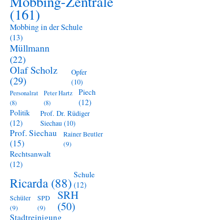
Mobbing-Zentrale
(161)
Mobbing in der Schule
(13)
Müllmann
(22)
Olaf Scholz
Opfer
(29)
(10)
Piech
Personalrat
Peter Hartz
(12)
(8)
(8)
Politik
Prof. Dr. Rüdiger
(12)
Siechau
(10)
Prof. Siechau
Rainer Beutler
(15)
(9)
Rechtsanwalt
(12)
Schule
Ricarda
(88)
(12)
SRH
Schüler
SPD
(50)
(9)
(9)
Stadtreinigung