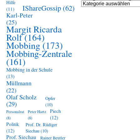
Hilfe
Kategorien
IShareGossip
(62)
(11)
Mobbing
Karl-Peter
(25)
Margit Ricarda
Rolf
(164)
Mobbing
(173)
Mobbing-Zentrale
(161)
Mobbing in der Schule
(13)
Müllmann
(22)
Olaf Scholz
Opfer
(29)
(10)
Piech
Personalrat
Peter Hartz
(12)
(8)
(8)
Politik
Prof. Dr. Rüdiger
(12)
Siechau
(10)
Prof. Siechau
Rainer Beutler