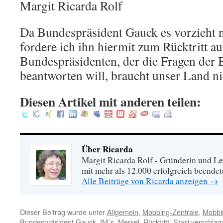
Margit Ricarda Rolf
Da Bundespräsident Gauck es vorzieht n
fordere ich ihn hiermit zum Rücktritt au
Bundespräsidenten, der die Fragen der 
beantworten will, braucht unser Land ni
Diesen Artikel mit anderen teilen:
Über Ricarda
Margit Ricarda Rolf - Gründerin und Le
mit mehr als 12.000 erfolgreich beende
Alle Beiträge von Ricarda anzeigen
→
Dieser Beitrag wurde unter
Allgemein
,
Mobbing-Zentrale
,
Mobbi
Bundespräsident Gauck
,
IM´s
,
Merkel
,
Rücktritt
,
Stasi
verschlagw