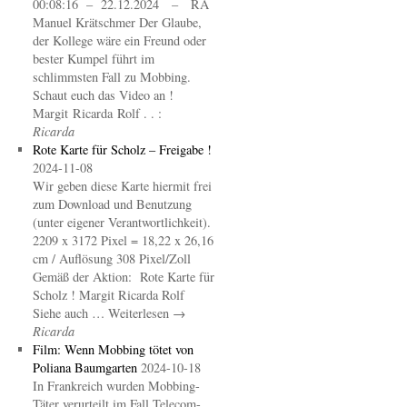
00:08:16 – 22.12.2024 – RA
Manuel Krätschmer Der Glaube,
der Kollege wäre ein Freund oder
bester Kumpel führt im
schlimmsten Fall zu Mobbing.
Schaut euch das Video an !
Margit Ricarda Rolf . . :
Ricarda
Rote Karte für Scholz – Freigabe !
2024-11-08
Wir geben diese Karte hiermit frei
zum Download und Benutzung
(unter eigener Verantwortlichkeit).
2209 x 3172 Pixel = 18,22 x 26,16
cm / Auflösung 308 Pixel/Zoll
Gemäß der Aktion: Rote Karte für
Scholz ! Margit Ricarda Rolf
Siehe auch … Weiterlesen →
Ricarda
Film: Wenn Mobbing tötet von
Poliana Baumgarten
2024-10-18
In Frankreich wurden Mobbing-
Täter verurteilt im Fall Telecom-