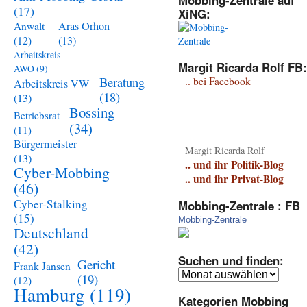
Mobbing-Zentrale auf
(17)
XiNG:
Aras Orhon
Anwalt
(13)
(12)
Arbeitskreis
Margit Ricarda Rolf FB:
AWO
(9)
Beratung
.. bei Facebook
Arbeitskreis VW
(18)
(13)
Bossing
Betriebsrat
(34)
(11)
Bürgermeister
Margit Ricarda Rolf
(13)
.. und ihr Politik-Blog
Cyber-Mobbing
.. und ihr Privat-Blog
(46)
Cyber-Stalking
Mobbing-Zentrale : FB
(15)
Mobbing-Zentrale
Deutschland
(42)
Suchen und finden:
Gericht
Frank Jansen
Suchen
(19)
(12)
und
Hamburg
(119)
Kategorien Mobbing
finden: