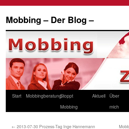
Zum
Inhalt
Mobbing – Der Blog –
springen
Start
Mobbingberatung
Stoppt
Aktuell
Über
Mobbing
mich
←
2013-07-30 Prozess-Tag Inge Hannemann
Mobbi