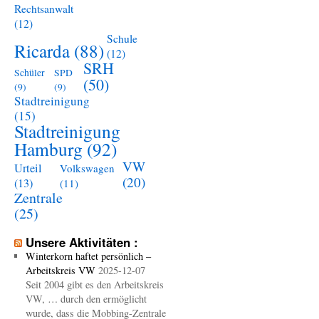
Rechtsanwalt
(12)
Schule
Ricarda
(88)
(12)
SRH
Schüler
SPD
(50)
(9)
(9)
Stadtreinigung
(15)
Stadtreinigung
Hamburg
(92)
VW
Urteil
Volkswagen
(20)
(13)
(11)
Zentrale
(25)
Unsere Aktivitäten :
Winterkorn haftet persönlich –
Arbeitskreis VW
2025-12-07
Seit 2004 gibt es den Arbeitskreis
VW, … durch den ermöglicht
wurde, dass die Mobbing-Zentrale