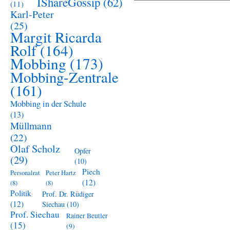
IShareGossip
(62)
(11)
Mobbing
Karl-Peter
(25)
Margit Ricarda
Rolf
(164)
Mobbing
(173)
Mobbing-Zentrale
(161)
Mobbing in der Schule
(13)
Müllmann
(22)
Olaf Scholz
Opfer
(29)
(10)
Piech
Personalrat
Peter Hartz
(12)
(8)
(8)
Politik
Prof. Dr. Rüdiger
(12)
Siechau
(10)
Prof. Siechau
Rainer Beutler
(15)
(9)