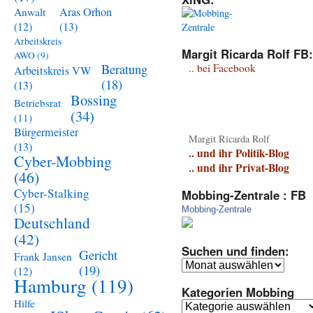
Aras Orhon
Anwalt
(13)
(12)
Arbeitskreis
Margit Ricarda Rolf FB:
AWO
(9)
Beratung
.. bei Facebook
Arbeitskreis VW
(18)
(13)
Bossing
Betriebsrat
(34)
(11)
Bürgermeister
Margit Ricarda Rolf
(13)
.. und ihr Politik-Blog
Cyber-Mobbing
.. und ihr Privat-Blog
(46)
Cyber-Stalking
Mobbing-Zentrale : FB
(15)
Mobbing-Zentrale
Deutschland
(42)
Suchen und finden:
Gericht
Frank Jansen
Suchen
(19)
(12)
und
Hamburg
(119)
Kategorien Mobbing
finden:
Hilfe
Kategorien