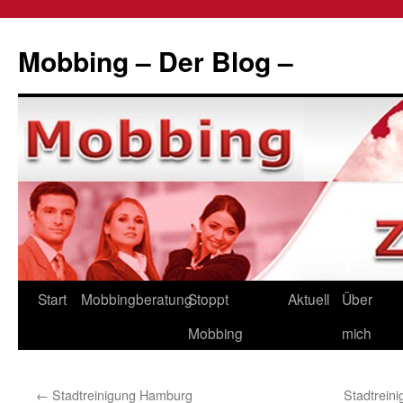
Zum
Inhalt
Mobbing – Der Blog –
springen
Start
Mobbingberatung
Stoppt
Aktuell
Über
Mobbing
mich
←
Stadtreinigung Hamburg
Stadtrein