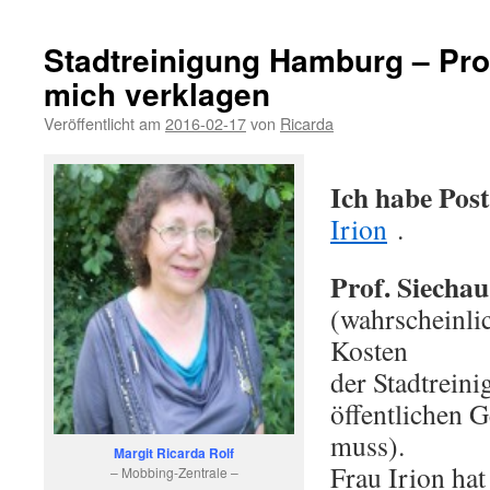
Stadtreinigung Hamburg – Prof
mich verklagen
Veröffentlicht am
2016-02-17
von
Ricarda
Ich habe Po
Irion
.
Prof. Siechau
(wahrscheinli
Kosten
der Stadtreini
öffentlichen 
muss).
Margit Ricarda Rolf
Frau Irion hat
– Mobbing-Zentrale –