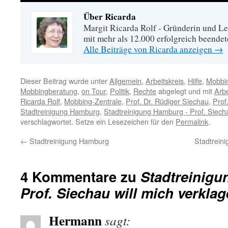
Über Ricarda
Margit Ricarda Rolf - Gründerin und Le
mit mehr als 12.000 erfolgreich beende
Alle Beiträge von Ricarda anzeigen
→
Dieser Beitrag wurde unter
Allgemein
,
Arbeitskreis
,
Hilfe
,
Mobbi
Mobbingberatung
,
on Tour
,
Politik
,
Rechte
abgelegt und mit
Arb
Ricarda Rolf
,
Mobbing-Zentrale
,
Prof. Dr. Rüdiger Siechau
,
Prof
Stadtreinigung Hamburg
,
Stadtreinigung Hamburg - Prof. Siecha
verschlagwortet. Setze ein Lesezeichen für den
Permalink
.
←
Stadtreinigung Hamburg
Stadtrein
4 Kommentare zu
Stadtreinig
Prof. Siechau will mich verkla
Hermann
sagt: