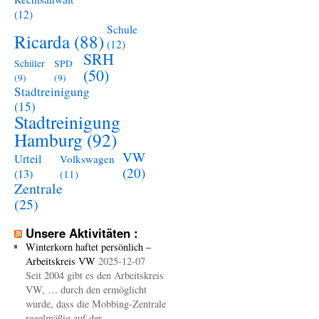
(12)
Schule
Ricarda
(88)
(12)
SRH
Schüler
SPD
(50)
(9)
(9)
Stadtreinigung
(15)
Stadtreinigung
Hamburg
(92)
VW
Urteil
Volkswagen
(20)
(13)
(11)
Zentrale
(25)
Unsere Aktivitäten :
Winterkorn haftet persönlich –
Arbeitskreis VW
2025-12-07
Seit 2004 gibt es den Arbeitskreis
VW, … durch den ermöglicht
wurde, dass die Mobbing-Zentrale
regelmäßig auf der