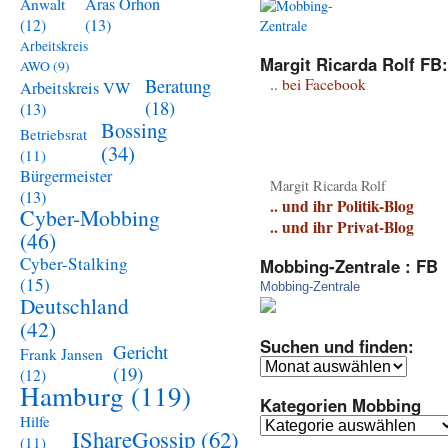
Aras Orhon
Anwalt
(13)
(12)
Arbeitskreis
Margit Ricarda Rolf FB:
AWO
(9)
Beratung
.. bei Facebook
Arbeitskreis VW
(18)
(13)
Bossing
Betriebsrat
(34)
(11)
Bürgermeister
Margit Ricarda Rolf
(13)
.. und ihr Politik-Blog
Cyber-Mobbing
.. und ihr Privat-Blog
(46)
Cyber-Stalking
Mobbing-Zentrale : FB
(15)
Mobbing-Zentrale
Deutschland
(42)
Suchen und finden:
Gericht
Frank Jansen
Suchen
(19)
(12)
und
Hamburg
(119)
Kategorien Mobbing
finden:
Hilfe
Kategorien
IShareGossip
(62)
(11)
Mobbing