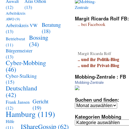
Aras Orhon
Anwalt
(13)
(12)
Arbeitskreis
Margit Ricarda Rolf FB:
AWO
(9)
Beratung
.. bei Facebook
Arbeitskreis VW
(18)
(13)
Bossing
Betriebsrat
(34)
(11)
Bürgermeister
Margit Ricarda Rolf
(13)
.. und ihr Politik-Blog
Cyber-Mobbing
.. und ihr Privat-Blog
(46)
Cyber-Stalking
Mobbing-Zentrale : FB
(15)
Mobbing-Zentrale
Deutschland
(42)
Suchen und finden:
Gericht
Frank Jansen
Suchen
(19)
(12)
und
Hamburg
(119)
Kategorien Mobbing
finden:
Hilfe
Kategorien
IShareGossip
(62)
(11)
Mobbing