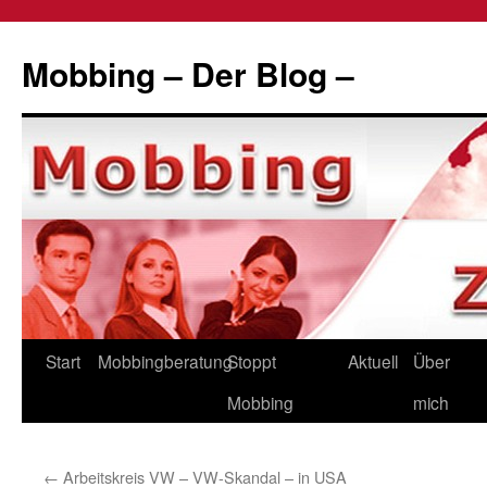
Zum
Inhalt
Mobbing – Der Blog –
springen
Start
Mobbingberatung
Stoppt
Aktuell
Über
Mobbing
mich
←
Arbeitskreis VW – VW-Skandal – in USA