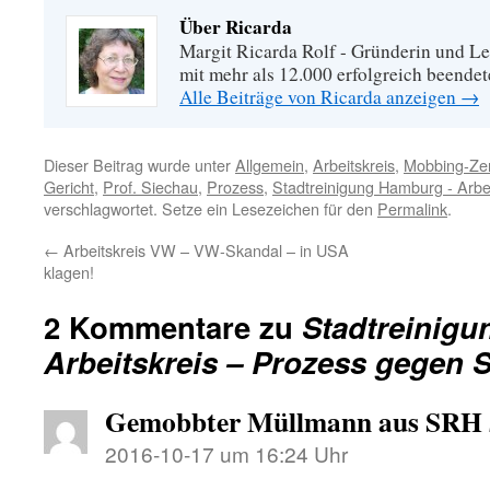
Über Ricarda
Margit Ricarda Rolf - Gründerin und Le
mit mehr als 12.000 erfolgreich beende
Alle Beiträge von Ricarda anzeigen
→
Dieser Beitrag wurde unter
Allgemein
,
Arbeitskreis
,
Mobbing-Zen
Gericht
,
Prof. Siechau
,
Prozess
,
Stadtreinigung Hamburg - Arbe
verschlagwortet. Setze ein Lesezeichen für den
Permalink
.
←
Arbeitskreis VW – VW-Skandal – in USA
klagen!
2 Kommentare zu
Stadtreinig
Arbeitskreis – Prozess gegen 
Gemobbter Müllmann aus SRH
2016-10-17 um 16:24 Uhr