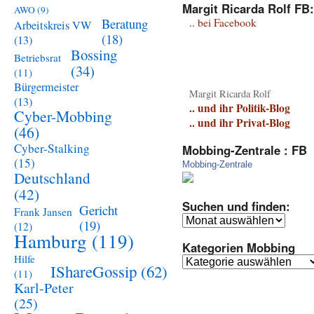
Margit Ricarda Rolf FB:
AWO
(9)
Beratung
.. bei Facebook
Arbeitskreis VW
(18)
(13)
Bossing
Betriebsrat
(34)
(11)
Bürgermeister
Margit Ricarda Rolf
(13)
.. und ihr Politik-Blog
Cyber-Mobbing
.. und ihr Privat-Blog
(46)
Cyber-Stalking
Mobbing-Zentrale : FB
(15)
Mobbing-Zentrale
Deutschland
(42)
Suchen und finden:
Gericht
Frank Jansen
Suchen
(19)
(12)
und
Hamburg
(119)
Kategorien Mobbing
finden:
Hilfe
Kategorien
IShareGossip
(62)
(11)
Mobbing
Karl-Peter
(25)