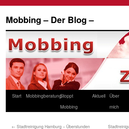
Zum
Inhalt
Mobbing – Der Blog –
springen
Start
Mobbingberatung
Stoppt
Aktuell
Über
Mobbing
mich
←
Stadtreinigung Hamburg – Überstunden
Stadtreini