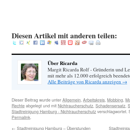
.
.
:
Diesen Artikel mit anderen teilen:
Über Ricarda
Margit Ricarda Rolf - Gründerin und Le
mit mehr als 12.000 erfolgreich beende
Alle Beiträge von Ricarda anzeigen
→
Dieser Beitrag wurde unter
Allgemein
,
Arbeitskreis
,
Mobbing
,
Mo
Rechte
abgelegt und mit
Nichtraucherschutz
,
Schadensersatz
,
S
Stadtreinigung Hamburg - Nichtraucherschutz
verschlagwortet. 
Permalink
.
←
Stadtreinigung Hamburg – Überstunden
Stadtreini