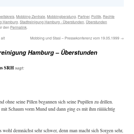
eitskreis
,
Mobbing-Zentrale
,
Mobbingberatung
,
Partner
,
Politik
,
Rechte
ng Hamburg
,
Stadtreinigung Hamburg - Überstunden
,
Überstunden
für den
Permalink
.
alt
Mobbing und Stasi – Pressekonferenz vom 19.05.1999
→
reinigung Hamburg – Überstunden
us SRH
sagt:
nd ohne seine Pillen begannen sich seine Pupillen zu drillen.
mit Schaum vorm Mund und dann ging es mit ihm riiiiiichtig
es wohl demnächst sehr schwer, denn man macht sich Sorgen sehr,