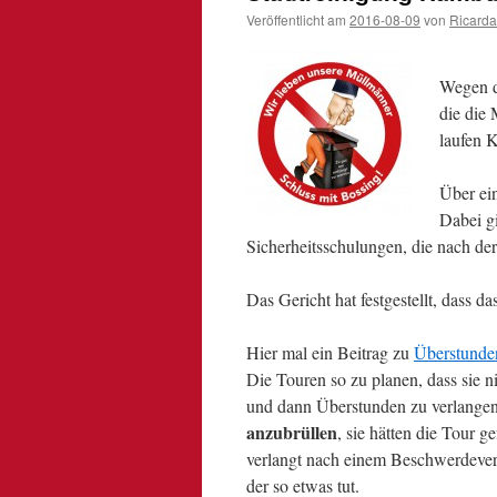
Veröffentlicht am
2016-08-09
von
Ricarda
Wegen d
die die
laufen K
Über ein
Dabei g
Sicherheitsschulungen, die nach der 
Das Gericht hat festgestellt, dass da
Hier mal ein Beitrag zu
Überstunde
Die Touren so zu planen, dass sie n
und dann Überstunden zu verlange
anzubrüllen
, sie hätten die Tour ge
verlangt nach einem Beschwerdever
der so etwas tut.