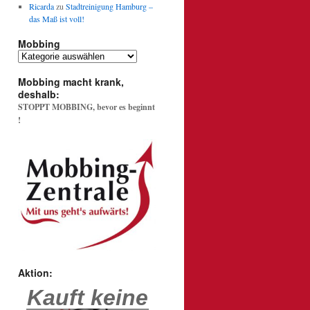
Ricarda
zu
Stadtreinigung Hamburg –
das Maß ist voll!
Mobbing
Mobbing
Mobbing macht krank,
deshalb:
STOPPT MOBBING, bevor es beginnt
!
Aktion:
Kauft keine