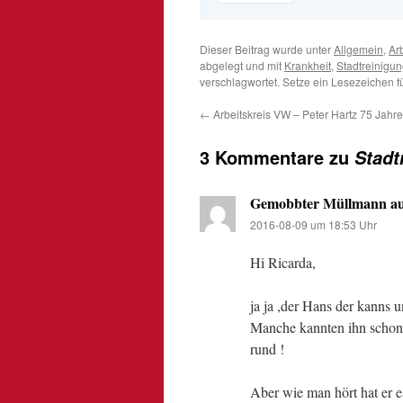
Dieser Beitrag wurde unter
Allgemein
,
Arb
abgelegt und mit
Krankheit
,
Stadtreinigu
verschlagwortet. Setze ein Lesezeichen 
←
Arbeitskreis VW – Peter Hartz 75 Jahre 
3 Kommentare zu
Stadt
Gemobbter Müllmann a
2016-08-09 um 18:53 Uhr
Hi Ricarda,
ja ja ,der Hans der kanns u
Manche kannten ihn schon 
rund !
Aber wie man hört hat er 