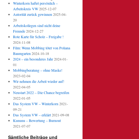
Winterkorn haftet persönlich –
Arbeitskreis VW
2025-12-07
Autorität zurück gewinnen
2025-04-
20
Arbeitskollegen sind nicht deine
Freunde
2024-12-27
Rote Karte für Scholz – Freigabe !
2024-11-08
Film: Wenn Mobbing tötet von Poliana
Baumgarten
2024-10-18
2024 – ein besonderes Jahr
2024-01-
01
Mobbingberatung – ohne Maske!
2023-02-04
Wir nehmen die Arbeit wieder auf!
2022-04-05
Neustart 2022 – Die Chance begreifen
2022-01-05
Das System VW – Winterkorn
2021-
09-21
Das System VW – erklärt
2021-09-08
Kununu – Bewertung – Burnout
2021-07-07
Sämtliche Beiträge und