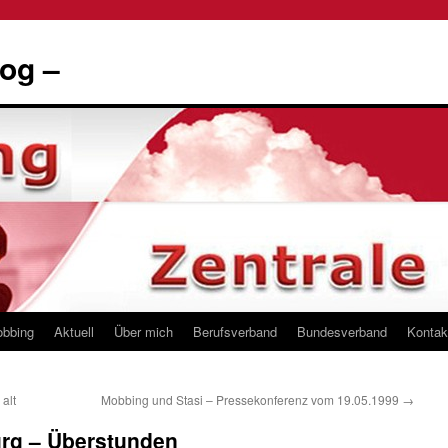
og –
obbing
Aktuell
Über mich
Berufsverband
Bundesverband
Kontak
alt
Mobbing und Stasi – Pressekonferenz vom 19.05.1999
→
rg – Überstunden