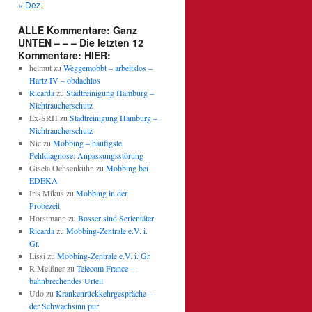
« Dez.
ALLE Kommentare: Ganz
UNTEN – – – Die letzten 12
Kommentare: HIER:
helmut
zu
Weggemobbt – arbeitslos –
Hartz IV – obdachlos
Ricarda
zu
Stadtreinigung Hamburg –
Nichtraucherschutz
Ex-SRH
zu
Stadtreinigung Hamburg –
Nichtraucherschutz
Nic
zu
Mobbing – häufigste
Fehldiagnose: Anpassungsstörung
Gisela Ochsenkühn
zu
Mobbing bei
EDEKA
Iris Mikus
zu
Mobbing in der
Probezeit
Horstmann
zu
Bosser sind Serientäter
Ricarda
zu
Mobbing-Zentrale e.V. i.
Gr.
Lissi
zu
Mobbing-Zentrale e.V. i. Gr.
R.Meißner
zu
Telecom France –
bahnbrechendes Urteil
Udo
zu
Krankenrückkehrgespräche –
der Schwachsinn pur