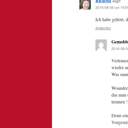
Ricarda
sagt:
2016-08-09 um 19:0
Ich habe gehört, d
Antworten
Gemobb
2016-08-0
Vertraue
wieder an
Was man 
Woanders
das man e
trennen !
Denn ein
Vorgeset