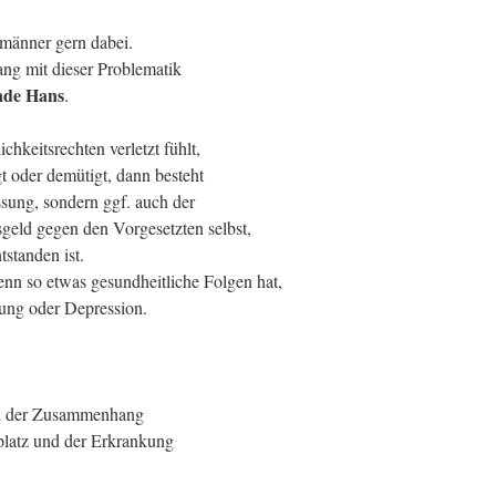
lmänner gern dabei.
g mit dieser Problematik
nde Hans
.
hkeitsrechten verletzt fühlt,
igt oder demütigt, dann besteht
ssung, sondern ggf. auch der
eld gegen den Vorgesetzten selbst,
standen ist.
enn so etwas gesundheitliche Folgen hat,
rung oder Depression.
ann der Zusammenhang
platz und der Erkrankung