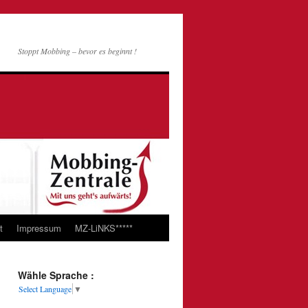
Stoppt Mobbing – bevor es beginnt !
t
Impressum
MZ-LiNKS*****
Wähle Sprache :
Select Language
▼