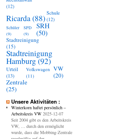
(12)
Schule
Ricarda
(88)
(12)
SRH
Schüler
SPD
(50)
(9)
(9)
Stadtreinigung
(15)
Stadtreinigung
Hamburg
(92)
VW
Urteil
Volkswagen
(20)
(13)
(11)
Zentrale
(25)
Unsere Aktivitäten :
Winterkorn haftet persönlich –
Arbeitskreis VW
2025-12-07
Seit 2004 gibt es den Arbeitskreis
VW, … durch den ermöglicht
wurde, dass die Mobbing-Zentrale
regelmäßig auf der