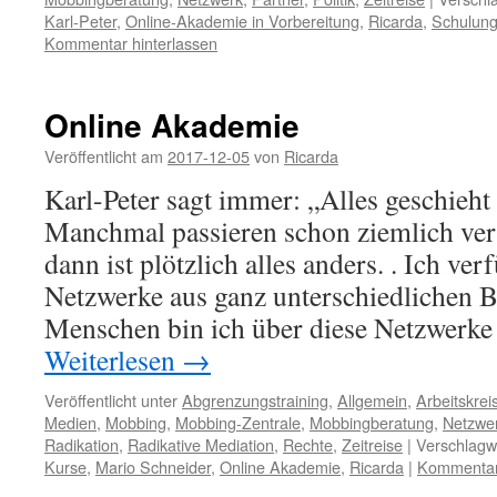
Karl-Peter
,
Online-Akademie in Vorbereitung
,
Ricarda
,
Schulun
Kommentar hinterlassen
Online Akademie
Veröffentlicht am
2017-12-05
von
Ricarda
Karl-Peter sagt immer: „Alles geschieht 
Manchmal passieren schon ziemlich ve
dann ist plötzlich alles anders. . Ich ve
Netzwerke aus ganz unterschiedlichen B
Menschen bin ich über diese Netzwerk
Weiterlesen
→
Veröffentlicht unter
Abgrenzungstraining
,
Allgemein
,
Arbeitskrei
Medien
,
Mobbing
,
Mobbing-Zentrale
,
Mobbingberatung
,
Netzwe
Radikation
,
Radikative Mediation
,
Rechte
,
Zeitreise
|
Verschlagwo
Kurse
,
Mario Schneider
,
Online Akademie
,
Ricarda
|
Kommentar 