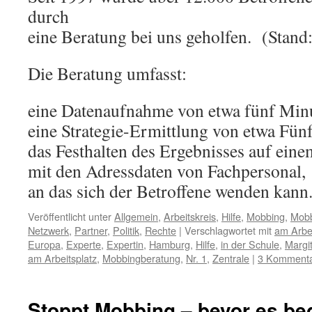
durch
eine Beratung bei uns geholfen. (Stand
Die Beratung umfasst:
eine Datenaufnahme von etwa fünf Min
eine Strategie-Ermittlung von etwa Fün
das Festhalten des Ergebnisses auf eine
mit den Adressdaten von Fachpersonal,
an das sich der Betroffene wenden kann
Veröffentlicht unter
Allgemein
,
Arbeitskreis
,
Hilfe
,
Mobbing
,
Mobb
Netzwerk
,
Partner
,
Politik
,
Rechte
|
Verschlagwortet mit
am Arbei
Europa
,
Experte
,
Expertin
,
Hamburg
,
Hilfe
,
in der Schule
,
Margit
am Arbeitsplatz
,
Mobbingberatung
,
Nr. 1
,
Zentrale
|
3 Komment
Stoppt Mobbing – bevor es beg