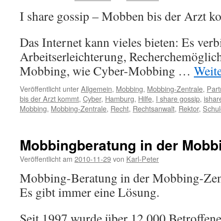
I share gossip – Mobben bis der Arzt k
Das Internet kann vieles bieten: Es verbi
Arbeitserleichterung, Recherchemöglich
Mobbing, wie Cyber-Mobbing …
Weit
Veröffentlicht unter
Allgemein
,
Mobbing
,
Mobbing-Zentrale
,
Part
bis der Arzt kommt
,
Cyber
,
Hamburg
,
Hilfe
,
I share gossip
,
ishar
Mobbing
,
Mobbing-Zentrale
,
Recht
,
Rechtsanwalt
,
Rektor
,
Schul
Mobbingberatung in der Mobbi
Veröffentlicht am
2010-11-29
von
Karl-Peter
Mobbing-Beratung in der Mobbing-Zen
Es gibt immer eine Lösung.
Seit 1997 wurde über 12.000 Betroffen