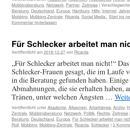
Mobbingberatung
,
Netzwerk
,
Partner
,
Zeitreise
|
Verschlagwortet
Beratung
,
Deutschland
,
Europa
,
Hamburg
,
Hilfe
,
Internet
,
Jahre
Mobbing
,
Mobbing-Zentrale
,
Ricarda
,
Social Media.
,
Start ins n
Kommentar hinterlassen
Für Schlecker arbeitet man nic
Veröffentlicht am
2018-12-27
von
Ricarda
„Für Schlecker arbeitet man nicht!“ Das
Schlecker-Frauen gesagt, die im Laufe 
in die Beratung gefunden haben. Einige 
Abmahnungen, die sie erhalten haben, a
Tränen, unter welchen Ängsten …
Weit
Veröffentlicht unter
Akademie
,
Allgemein
,
Arbeitskreis
,
Archiv
,
H
Zentrale
,
Mobbingberatung
,
Netzwerk
,
Politik
,
Rechte
,
Zeitreise
Beratung
,
Deutschland
,
Europa
,
Für Schlecker arbeitet man nich
Rolf
,
Mobbing
,
Mobbing-Zentrale
,
Ricarda
,
Schlecker
|
2 Komme