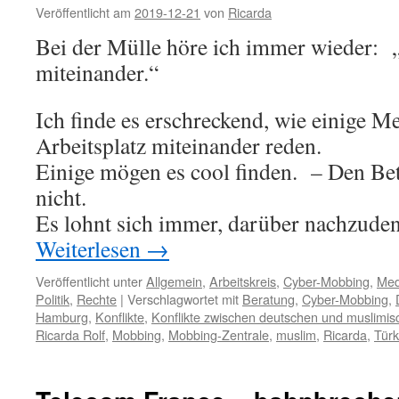
Veröffentlicht am
2019-12-21
von
Ricarda
Bei der Mülle höre ich immer wieder: „
miteinander.“
Ich finde es erschreckend, wie einige 
Arbeitsplatz miteinander reden.
Einige mögen es cool finden. – Den Bet
nicht.
Es lohnt sich immer, darüber nachzude
Weiterlesen
→
Veröffentlicht unter
Allgemein
,
Arbeitskreis
,
Cyber-Mobbing
,
Med
Politik
,
Rechte
|
Verschlagwortet mit
Beratung
,
Cyber-Mobbing
,
Hamburg
,
Konflikte
,
Konflikte zwischen deutschen und muslimis
Ricarda Rolf
,
Mobbing
,
Mobbing-Zentrale
,
muslim
,
Ricarda
,
Tür