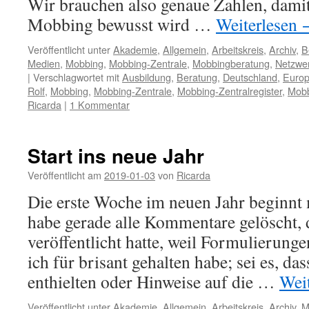
Wir brauchen also genaue Zahlen, damit
Mobbing bewusst wird …
Weiterlesen
Veröffentlicht unter
Akademie
,
Allgemein
,
Arbeitskreis
,
Archiv
,
B
Medien
,
Mobbing
,
Mobbing-Zentrale
,
Mobbingberatung
,
Netzwe
|
Verschlagwortet mit
Ausbildung
,
Beratung
,
Deutschland
,
Euro
Rolf
,
Mobbing
,
Mobbing-Zentrale
,
Mobbing-Zentralregister
,
Mobb
Ricarda
|
1 Kommentar
Start ins neue Jahr
Veröffentlicht am
2019-01-03
von
Ricarda
Die erste Woche im neuen Jahr beginnt
habe gerade alle Kommentare gelöscht, d
veröffentlicht hatte, weil Formulierunge
ich für brisant gehalten habe; sei es, da
enthielten oder Hinweise auf die …
Wei
Veröffentlicht unter
Akademie
,
Allgemein
,
Arbeitskreis
,
Archiv
,
M