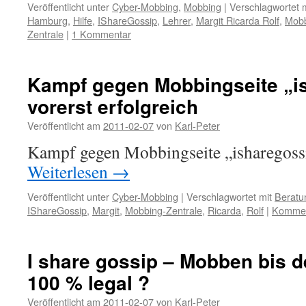
Veröffentlicht unter
Cyber-Mobbing
,
Mobbing
|
Verschlagwortet m
Hamburg
,
Hilfe
,
IShareGossip
,
Lehrer
,
Margit Ricarda Rolf
,
Mob
Zentrale
|
1 Kommentar
Kampf gegen Mobbingseite „i
vorerst erfolgreich
Veröffentlicht am
2011-02-07
von
Karl-Peter
Kampf gegen Mobbingseite „isharegossi
Weiterlesen
→
Veröffentlicht unter
Cyber-Mobbing
|
Verschlagwortet mit
Beratu
IShareGossip
,
Margit
,
Mobbing-Zentrale
,
Ricarda
,
Rolf
|
Komment
I share gossip – Mobben bis d
100 % legal ?
Veröffentlicht am
2011-02-07
von
Karl-Peter