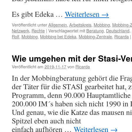
Es gibt Edeka …
Weiterlesen
→
Veröffentlicht unter
Allgemein
,
Arbeitskreis
,
Mobbing
,
Mobbing-Z
Netzwerk
,
Rechte
|
Verschlagwortet mit
Beratung
,
Deutschland
,
Rolf
,
Mobbing
,
Mobbing bei Edeka
,
Mobbing-Zentrale
,
Ricarda
|
Wie umgehen mit der Stasi-Ve
Veröffentlicht am
2019-11-17
von
Ricarda
In der Mobbingberatung gehört die Frage
der Täter für die STASI gearbeitet hat,
Programm, denn 90.000 Hauptamtliche 
200.000 IM´s haben sich nicht 1990 in L
Und genau, wie die Katze das mausen ni
Spitzel eben auch nicht
einfach aufhören …
Weiterlesen
→