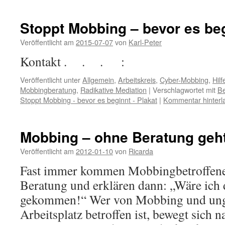
Stoppt Mobbing – bevor es beg
Veröffentlicht am
2015-07-07
von
Karl-Peter
Kontakt . . . :
Veröffentlicht unter
Allgemein
,
Arbeitskreis
,
Cyber-Mobbing
,
Hilf
Mobbingberatung
,
Radikative Mediation
|
Verschlagwortet mit
Be
Stoppt Mobbing - bevor es beginnt - Plakat
|
Kommentar hinterl
Mobbing – ohne Beratung geht
Veröffentlicht am
2012-01-10
von
Ricarda
Fast immer kommen Mobbingbetroffene v
Beratung und erklären dann: „Wäre ich 
gekommen!“ Wer von Mobbing und unge
Arbeitsplatz betroffen ist, bewegt sich n