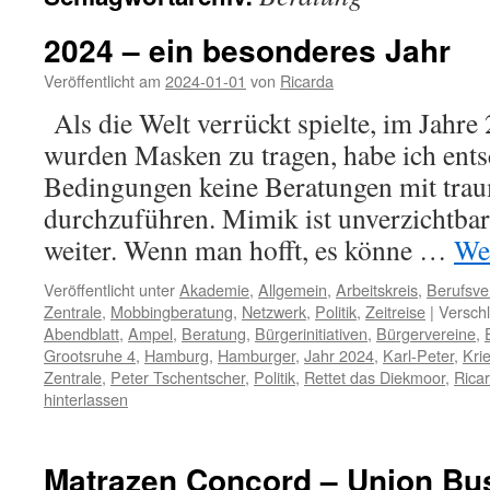
2024 – ein besonderes Jahr
Veröffentlicht am
2024-01-01
von
Ricarda
Als die Welt verrückt spielte, im Jahre
wurden Masken zu tragen, habe ich ents
Bedingungen keine Beratungen mit tra
durchzuführen. Mimik ist unverzichtbar
weiter. Wenn man hofft, es könne …
We
Veröffentlicht unter
Akademie
,
Allgemein
,
Arbeitskreis
,
Berufsve
Zentrale
,
Mobbingberatung
,
Netzwerk
,
Politik
,
Zeitreise
|
Verschl
Abendblatt
,
Ampel
,
Beratung
,
Bürgerinitiativen
,
Bürgervereine
,
Grootsruhe 4
,
Hamburg
,
Hamburger
,
Jahr 2024
,
Karl-Peter
,
Kri
Zentrale
,
Peter Tschentscher
,
Politik
,
Rettet das Diekmoor
,
Rica
hinterlassen
Matrazen Concord – Union Bu