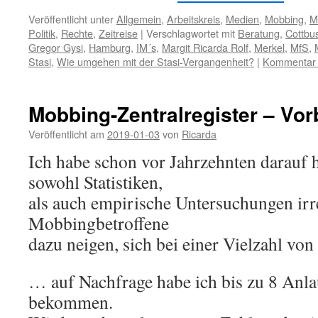
Veröffentlicht unter
Allgemein
,
Arbeitskreis
,
Medien
,
Mobbing
,
M
Politik
,
Rechte
,
Zeitreise
|
Verschlagwortet mit
Beratung
,
Cottbu
Gregor Gysi
,
Hamburg
,
IM´s
,
Margit Ricarda Rolf
,
Merkel
,
MfS
,
Stasi
,
Wie umgehen mit der Stasi-Vergangenheit?
|
Kommentar h
Mobbing-Zentralregister – Vor
Veröffentlicht am
2019-01-03
von
Ricarda
Ich habe schon vor Jahrzehnten darauf 
sowohl Statistiken,
als auch empirische Untersuchungen irr
Mobbingbetroffene
dazu neigen, sich bei einer Vielzahl vo
… auf Nachfrage habe ich bis zu 8 Anla
bekommen.