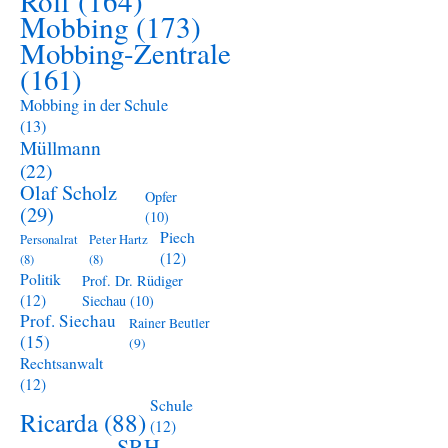
Rolf
(164)
Mobbing
(173)
Mobbing-Zentrale
(161)
Mobbing in der Schule
(13)
Müllmann
(22)
Olaf Scholz
Opfer
(29)
(10)
Piech
Personalrat
Peter Hartz
(12)
(8)
(8)
Politik
Prof. Dr. Rüdiger
(12)
Siechau
(10)
Prof. Siechau
Rainer Beutler
(15)
(9)
Rechtsanwalt
(12)
Schule
Ricarda
(88)
(12)
SRH