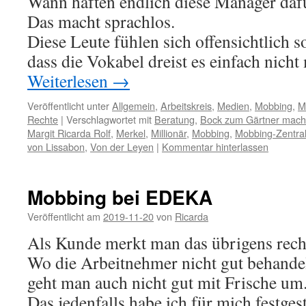
Wann haften endlich diese Manager daf
Das macht sprachlos.
Diese Leute fühlen sich offensichtlich s
dass die Vokabel dreist es einfach nicht
Weiterlesen
→
Veröffentlicht unter
Allgemein
,
Arbeitskreis
,
Medien
,
Mobbing
,
M
Rechte
|
Verschlagwortet mit
Beratung
,
Bock zum Gärtner mach
Margit Ricarda Rolf
,
Merkel
,
Millionär
,
Mobbing
,
Mobbing-Zentra
von Lissabon
,
Von der Leyen
|
Kommentar hinterlassen
Mobbing bei EDEKA
Veröffentlicht am
2019-11-20
von
Ricarda
Als Kunde merkt man das übrigens recht
Wo die Arbeitnehmer nicht gut behande
geht man auch nicht gut mit Frische um
Das jedenfalls habe ich für mich festgest