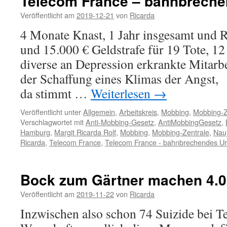
Telecom France – bahnbrechen
Veröffentlicht am
2019-12-21
von
Ricarda
4 Monate Knast, 1 Jahr insgesamt und 
und 15.000 € Geldstrafe für 19 Tote, 1
diverse an Depression erkrankte Mitarb
der Schaffung eines Klimas der Angst,
da stimmt …
Weiterlesen
→
Veröffentlicht unter
Allgemein
,
Arbeitskreis
,
Mobbing
,
Mobbing-Z
Verschlagwortet mit
Anti-Mobbing-Gesetz
,
AntiMobbingGesetz
,
Hamburg
,
Margit Ricarda Rolf
,
Mobbing
,
Mobbing-Zentrale
,
Nau
Ricarda
,
Telecom France
,
Telecom France - bahnbrechendes Urt
Bock zum Gärtner machen 4.0
Veröffentlicht am
2019-11-22
von
Ricarda
Inzwischen also schon 74 Suizide bei T