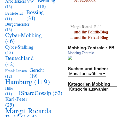
Beratung
.. bei Facebook
Arbeitskreis VW
(18)
(13)
Bossing
Betriebsrat
(34)
(11)
Bürgermeister
Margit Ricarda Rolf
(13)
.. und ihr Politik-Blog
Cyber-Mobbing
.. und ihr Privat-Blog
(46)
Cyber-Stalking
Mobbing-Zentrale : FB
(15)
Mobbing-Zentrale
Deutschland
(42)
Suchen und finden:
Gericht
Frank Jansen
Suchen
(19)
(12)
und
Hamburg
(119)
Kategorien Mobbing
finden:
Hilfe
Kategorien
IShareGossip
(62)
(11)
Mobbing
Karl-Peter
(25)
Margit Ricarda