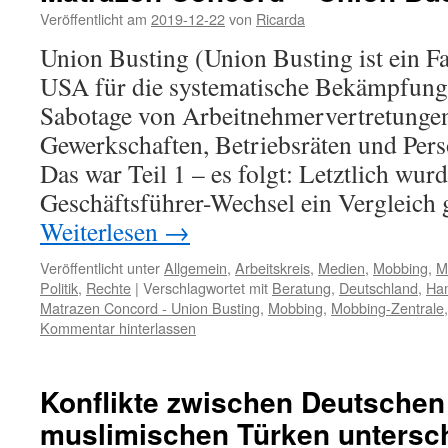
Veröffentlicht am
2019-12-22
von
Ricarda
Union Busting (Union Busting ist ein F
USA für die systematische Bekämpfung
Sabotage von Arbeitnehmervertretungen
Gewerkschaften, Betriebsräten und Pers
Das war Teil 1 – es folgt: Letztlich wur
Geschäftsführer-Wechsel ein Vergleich
Weiterlesen
→
Veröffentlicht unter
Allgemein
,
Arbeitskreis
,
Medien
,
Mobbing
,
M
Politik
,
Rechte
|
Verschlagwortet mit
Beratung
,
Deutschland
,
Ha
Matrazen Concord - Union Busting
,
Mobbing
,
Mobbing-Zentrale
Kommentar hinterlassen
Konflikte zwischen Deutschen
muslimischen Türken untersch