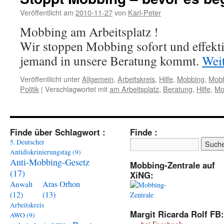
Veröffentlicht am
2010-11-27
von
Karl-Peter
Mobbing am Arbeitsplatz !
Wir stoppen Mobbing sofort und effekt
jemand in unsere Beratung kommt.
Wei
Veröffentlicht unter
Allgemein
,
Arbeitskreis
,
Hilfe
,
Mobbing
,
Mobb
Politik
|
Verschlagwortet mit
am Arbeitsplatz
,
Beratung
,
Hilfe
,
Mo
Finde über Schlagwort :
Finde :
5. Deutscher
Antidiskrinierungstag
(9)
Anti-Mobbing-Gesetz
Mobbing-Zentrale auf
(17)
XiNG:
Aras Orhon
Anwalt
(13)
(12)
Arbeitskreis
Margit Ricarda Rolf FB:
AWO
(9)